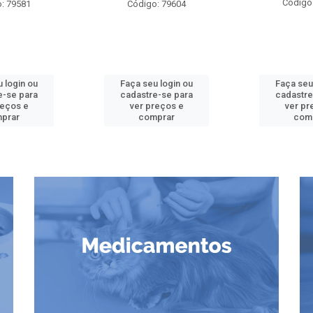
Código
: 79581
Código: 79604
 login ou
Faça seu login ou
Faça seu
e-se para
cadastre-se para
cadastre
reços e
ver preços e
ver pr
prar
comprar
com