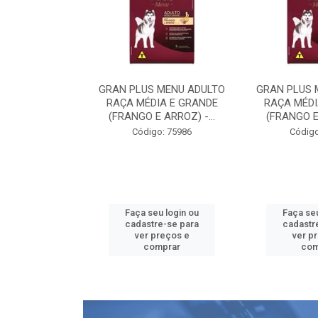
 MENU ADULTO
GRAN PLUS MENU ADULTO
GRAN PLUS 
IA E GRANDE
RAÇA MÉDIA E GRANDE
RAÇA MÉDI
 ARROZ) -...
(FRANGO E ARROZ) -...
(FRANGO E 
o: 75986
Código: 75986
Código
u login ou
Faça seu login ou
Faça seu
e-se para
cadastre-se para
cadastr
reços e
ver preços e
ver p
mprar
comprar
com