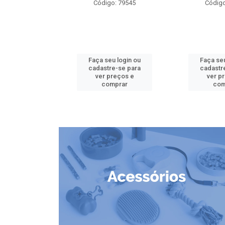
o: 79826
Código: 79545
Código
u login ou
Faça seu login ou
Faça seu
e-se para
cadastre-se para
cadastr
reços e
ver preços e
ver p
mprar
comprar
com