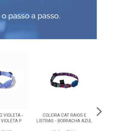
G VIOLETA -
COLEIRA CAT RAIOS E
PEITORAL C
VIOLETA P
LISTRAS - BORRACHA AZUL
PRE