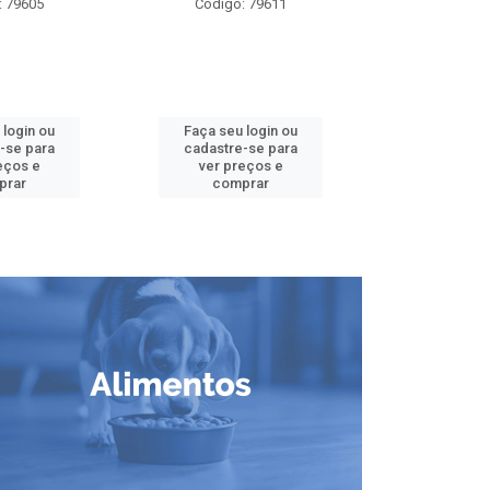
: 79605
Código: 79611
Código:
 login ou
Faça seu login ou
Faça seu 
-se para
cadastre-se para
cadastre
eços e
ver preços e
ver pr
prar
comprar
comp