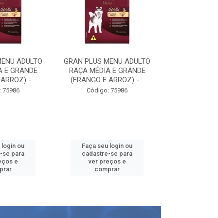
MENU ADULTO
GRAN PLUS MENU ADULTO
GRAN PLUS M
A E GRANDE
RAÇA MÉDIA E GRANDE
RAÇA MÉDIA
ARROZ) -...
(FRANGO E ARROZ) -...
(FRANGO E A
: 75986
Código: 75986
Código:
 login ou
Faça seu login ou
Faça seu 
-se para
cadastre-se para
cadastre
eços e
ver preços e
ver pr
prar
comprar
comp