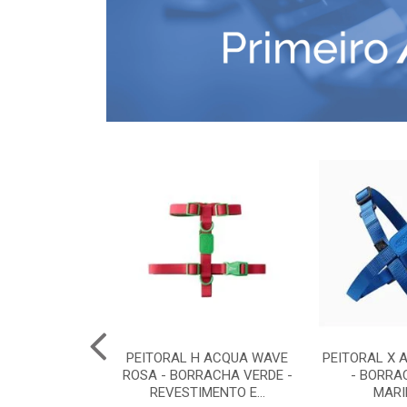
COMFORT G -
PEITORAL H ACQUA WAVE
PEITORAL X 
RETO
ROSA - BORRACHA VERDE -
- BORRA
REVESTIMENTO E...
MARI