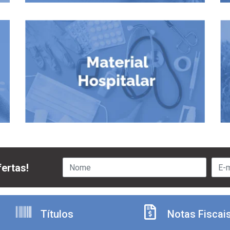
ertas!
Títulos
Notas Fiscai