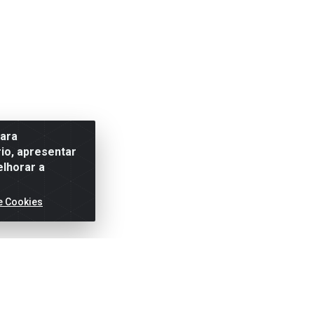
para
io, apresentar
elhorar a
e Cookies