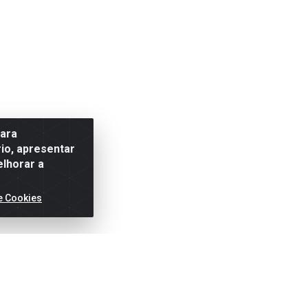
para
io, apresentar
elhorar a
e Cookies