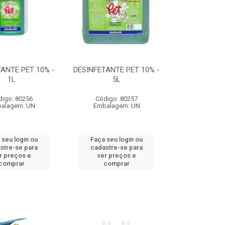
ANTE PET 10% -
DESINFETANTE PET 10% -
1L
5L
digo: 80256
Código: 80257
alagem: UN
Embalagem: UN
 seu login ou
Faça seu login ou
stre-se para
cadastre-se para
r preços e
ver preços e
comprar
comprar