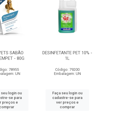
VETS SABÃO
DESINFETANTE PET 10% -
EMPET - 80G
1L
digo: 78955
Código: 79200
alagem: UN
Embalagem: UN
 seu login ou
Faça seu login ou
stre-se para
cadastre-se para
r preços e
ver preços e
comprar
comprar