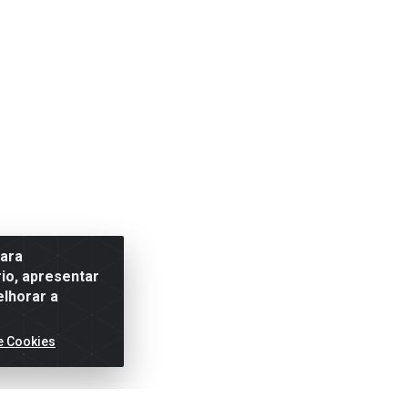
para
io, apresentar
elhorar a
e Cookies