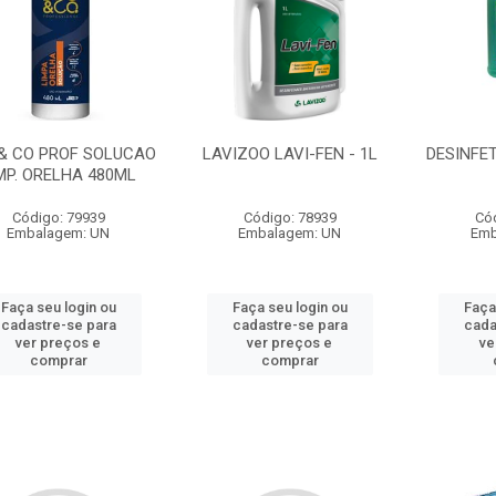
& CO PROF SOLUCAO
LAVIZOO LAVI-FEN - 1L
DESINFET
MP. ORELHA 480ML
Código: 79939
Código: 78939
Có
Embalagem: UN
Embalagem: UN
Emb
Faça seu login ou
Faça seu login ou
Faça
cadastre-se para
cadastre-se para
cada
ver preços e
ver preços e
ve
comprar
comprar