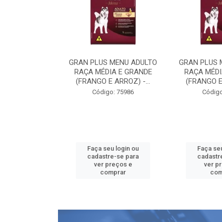
 MENU ADULTO
GRAN PLUS MENU ADULTO
GRAN PLUS 
IA E GRANDE
RAÇA MÉDIA E GRANDE
RAÇA MÉDI
 ARROZ) -...
(FRANGO E ARROZ) -...
(FRANGO E 
o: 75986
Código: 75986
Código
u login ou
Faça seu login ou
Faça seu
e-se para
cadastre-se para
cadastr
reços e
ver preços e
ver p
mprar
comprar
com