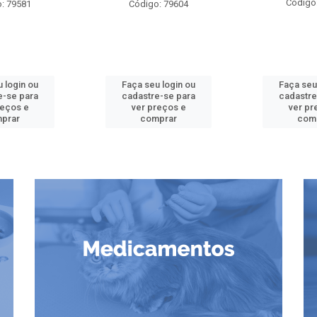
Código
: 79581
Código: 79604
 login ou
Faça seu login ou
Faça seu
e-se para
cadastre-se para
cadastre
reços e
ver preços e
ver pr
prar
comprar
com