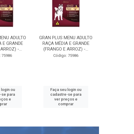
MENU ADULTO
GRAN PLUS MENU ADULTO
GRAN PLUS M
A E GRANDE
RAÇA MÉDIA E GRANDE
RAÇA MÉDIA
ARROZ) -...
(FRANGO E ARROZ) -...
(FRANGO E A
: 75986
Código: 75986
Código:
 login ou
Faça seu login ou
Faça seu 
-se para
cadastre-se para
cadastre
eços e
ver preços e
ver pr
prar
comprar
comp