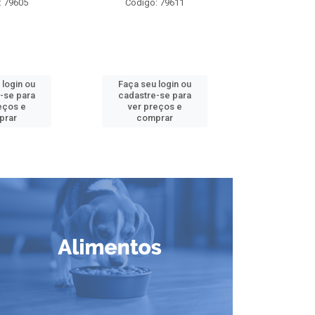
: 79605
Código: 79611
Código:
 login ou
Faça seu login ou
Faça seu 
-se para
cadastre-se para
cadastre
eços e
ver preços e
ver pr
prar
comprar
comp