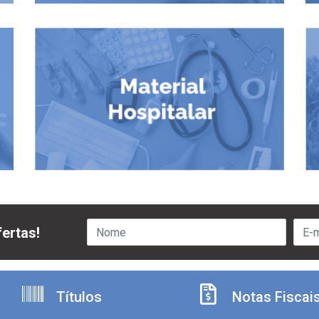
ertas!
Títulos
Notas Fiscai