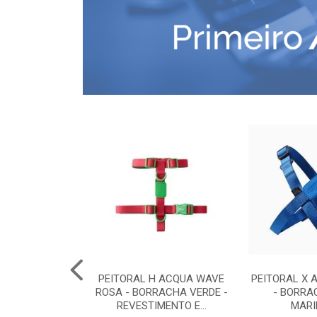
COMFORT G -
PEITORAL H ACQUA WAVE
PEITORAL X 
RETO
ROSA - BORRACHA VERDE -
- BORRA
REVESTIMENTO E...
MARI