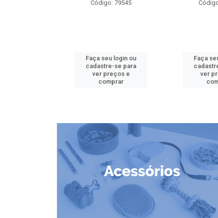
o: 79826
Código: 79545
Código
u login ou
Faça seu login ou
Faça seu
e-se para
cadastre-se para
cadastr
reços e
ver preços e
ver p
mprar
comprar
com