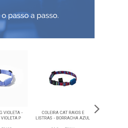
G VIOLETA -
COLEIRA CAT RAIOS E
PEITORAL C
VIOLETA P
LISTRAS - BORRACHA AZUL
PRE