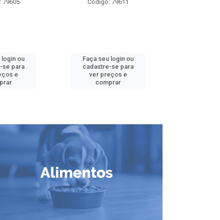
: 79605
Código: 79611
Código:
 login ou
Faça seu login ou
Faça seu 
-se para
cadastre-se para
cadastre
eços e
ver preços e
ver pr
prar
comprar
comp