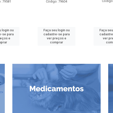
Código
: 79581
Código: 79604
 login ou
Faça seu login ou
Faça seu
e-se para
cadastre-se para
cadastre
reços e
ver preços e
ver pr
prar
comprar
com