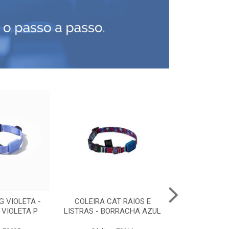
G VIOLETA -
COLEIRA CAT RAIOS E
PEITORAL C
VIOLETA P
LISTRAS - BORRACHA AZUL
PRE