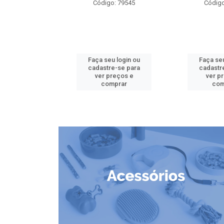
o: 79826
Código: 79545
Código
u login ou
Faça seu login ou
Faça seu
e-se para
cadastre-se para
cadastr
reços e
ver preços e
ver p
mprar
comprar
com