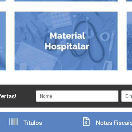
ertas!
Títulos
Notas Fiscai