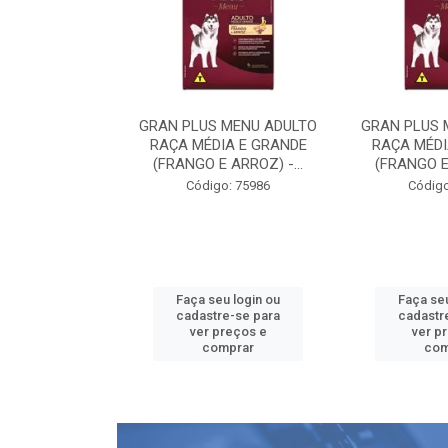
 MENU ADULTO
GRAN PLUS MENU ADULTO
GRAN PLUS 
IA E GRANDE
RAÇA MÉDIA E GRANDE
RAÇA MÉDI
 ARROZ) -...
(FRANGO E ARROZ) -...
(FRANGO E 
o: 75986
Código: 75986
Código
u login ou
Faça seu login ou
Faça seu
e-se para
cadastre-se para
cadastr
reços e
ver preços e
ver p
mprar
comprar
com