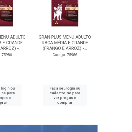
MENU ADULTO
GRAN PLUS MENU ADULTO
GRAN PLUS M
A E GRANDE
RAÇA MÉDIA E GRANDE
RAÇA MÉDIA
ARROZ) -...
(FRANGO E ARROZ) -...
(FRANGO E A
: 75986
Código: 75986
Código:
 login ou
Faça seu login ou
Faça seu 
-se para
cadastre-se para
cadastre
eços e
ver preços e
ver pr
prar
comprar
comp