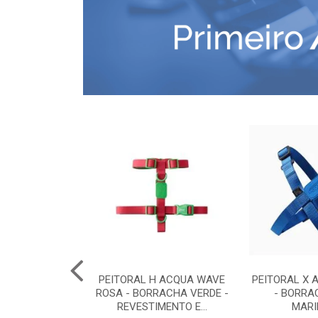
COMFORT G -
PEITORAL H ACQUA WAVE
PEITORAL X 
RETO
ROSA - BORRACHA VERDE -
- BORRA
REVESTIMENTO E...
MARI