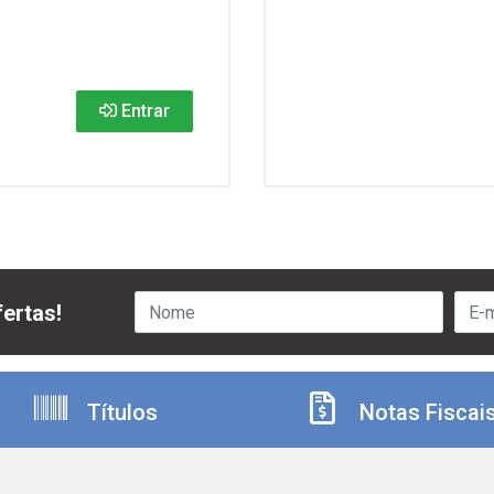
Entrar
ertas!
Títulos
Notas Fiscai