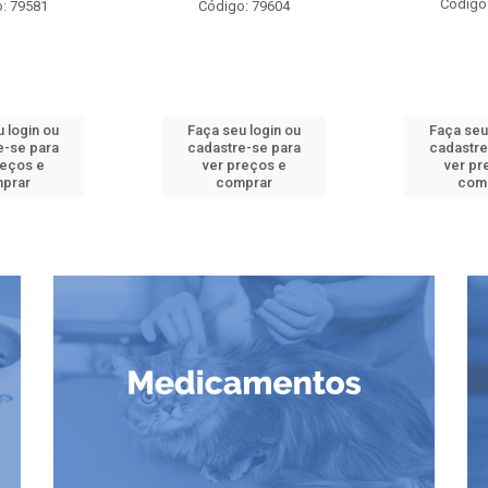
Código
: 79581
Código: 79604
 login ou
Faça seu login ou
Faça seu
e-se para
cadastre-se para
cadastre
reços e
ver preços e
ver pr
prar
comprar
com