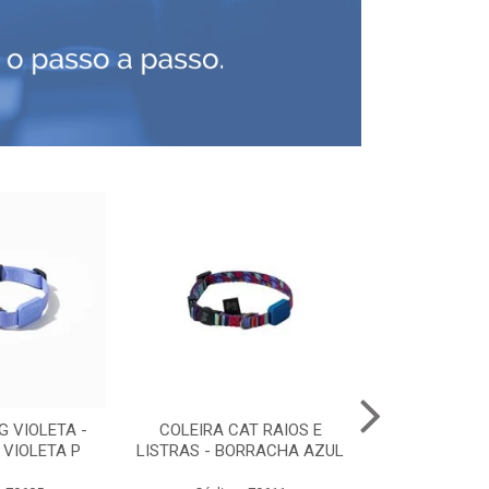
G VIOLETA -
COLEIRA CAT RAIOS E
PEITORAL C
VIOLETA P
LISTRAS - BORRACHA AZUL
PRE