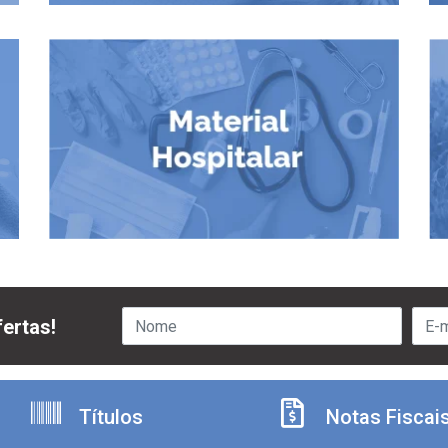
ertas!
Títulos
Notas Fiscai