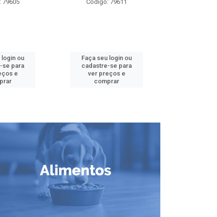
: 79605
Código: 79611
Código:
 login ou
Faça seu login ou
Faça seu 
-se para
cadastre-se para
cadastre
eços e
ver preços e
ver pr
prar
comprar
comp