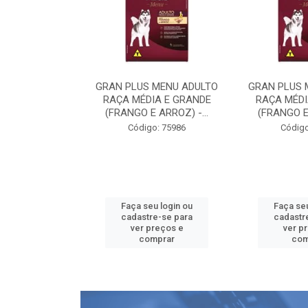
 MENU ADULTO
GRAN PLUS MENU ADULTO
GRAN PLUS 
IA E GRANDE
RAÇA MÉDIA E GRANDE
RAÇA MÉDI
 ARROZ) -...
(FRANGO E ARROZ) -...
(FRANGO E 
o: 75986
Código: 75986
Código
u login ou
Faça seu login ou
Faça seu
e-se para
cadastre-se para
cadastr
reços e
ver preços e
ver p
mprar
comprar
com