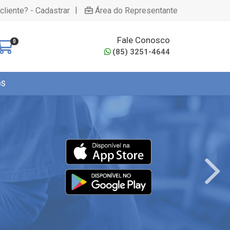
|
cliente? - Cadastrar
Área do Representante
Fale Conosco
0
(85) 3251-4644
OS