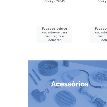
o: 79826
Código: 79545
Código
u login ou
Faça seu login ou
Faça seu
e-se para
cadastre-se para
cadastr
reços e
ver preços e
ver p
mprar
comprar
com