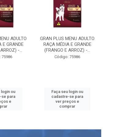
MENU ADULTO
GRAN PLUS MENU ADULTO
GRAN PLUS M
A E GRANDE
RAÇA MÉDIA E GRANDE
RAÇA MÉDIA
ARROZ) -...
(FRANGO E ARROZ) -...
(FRANGO E A
: 75986
Código: 75986
Código:
 login ou
Faça seu login ou
Faça seu 
-se para
cadastre-se para
cadastre
eços e
ver preços e
ver pr
prar
comprar
comp