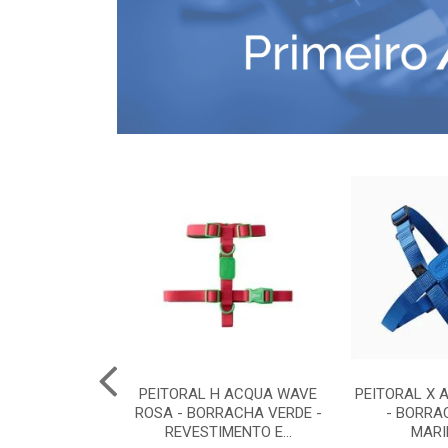
COMFORT G -
PEITORAL H ACQUA WAVE
PEITORAL X 
RETO
ROSA - BORRACHA VERDE -
- BORRA
REVESTIMENTO E...
MARI