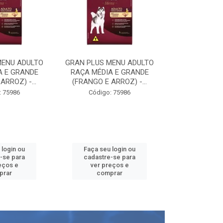
MENU ADULTO
GRAN PLUS MENU ADULTO
GRAN PLUS M
A E GRANDE
RAÇA MÉDIA E GRANDE
RAÇA MÉDIA
ARROZ) -...
(FRANGO E ARROZ) -...
(FRANGO E A
: 75986
Código: 75986
Código:
 login ou
Faça seu login ou
Faça seu 
-se para
cadastre-se para
cadastre
eços e
ver preços e
ver pr
prar
comprar
comp