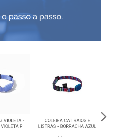
G VIOLETA -
COLEIRA CAT RAIOS E
PEITORAL C
VIOLETA P
LISTRAS - BORRACHA AZUL
PRE