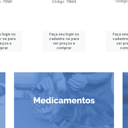
Código
: 79581
Código: 79604
 login ou
Faça seu login ou
Faça seu
e-se para
cadastre-se para
cadastre
reços e
ver preços e
ver pr
prar
comprar
com