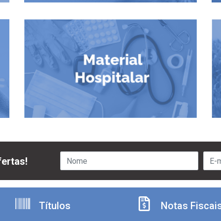
ertas!
Títulos
Notas Fiscai