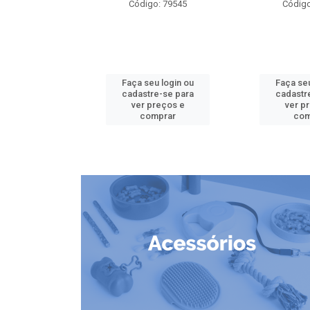
o: 79826
Código: 79545
Código
u login ou
Faça seu login ou
Faça seu
e-se para
cadastre-se para
cadastr
reços e
ver preços e
ver p
mprar
comprar
com