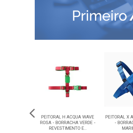
COMFORT G -
PEITORAL H ACQUA WAVE
PEITORAL X 
RETO
ROSA - BORRACHA VERDE -
- BORRA
REVESTIMENTO E...
MARI