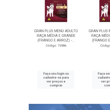
 MENU ADULTO
GRAN PLUS MENU ADULTO
GRAN PLUS 
IA E GRANDE
RAÇA MÉDIA E GRANDE
RAÇA MÉDI
 ARROZ) -...
(FRANGO E ARROZ) -...
(FRANGO E 
o: 75986
Código: 75986
Código
u login ou
Faça seu login ou
Faça seu
e-se para
cadastre-se para
cadastr
reços e
ver preços e
ver p
mprar
comprar
com