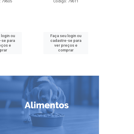
: 79605
Código: 79611
Código:
 login ou
Faça seu login ou
Faça seu 
-se para
cadastre-se para
cadastre
eços e
ver preços e
ver pr
prar
comprar
comp