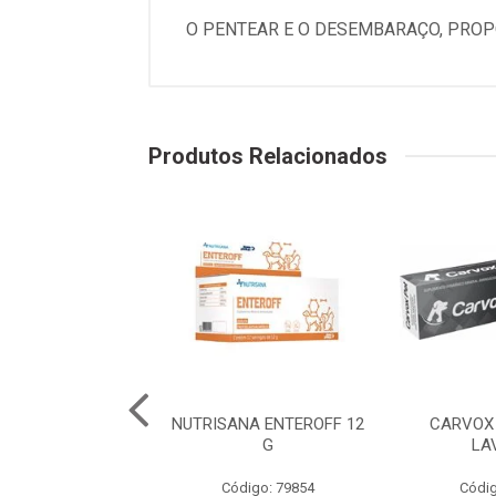
O PENTEAR E O DESEMBARAÇO, PROP
Produtos Relacionados
ANA MUNNOMAX
NUTRISANA ENTEROFF 12
CARVOX 
COMPRIMIDOS
G
LA
digo: 79858
Código: 79854
Códig