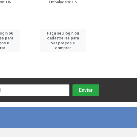
em: UN
Embalagem: UN
Embalagem:
login ou
Faça seu login ou
Faça seu log
se para
cadastre-se para
cadastre-se 
ços e
ver preços e
ver preços
rar
comprar
comprar