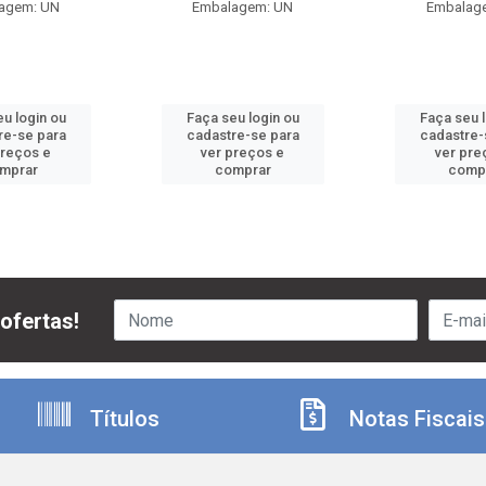
agem: UN
Embalagem: UN
Embalag
u login ou
Faça seu login ou
Faça seu 
re-se para
cadastre-se para
cadastre-
preços e
ver preços e
ver pre
mprar
comprar
comp
ofertas!
Títulos
Notas Fiscais