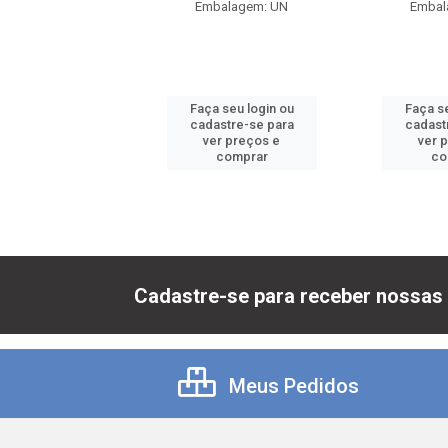
balagem: UN
Embalagem: UN
Embal
 seu login ou
Faça seu login ou
Faça se
astre-se para
cadastre-se para
cadast
er preços e
ver preços e
ver 
comprar
comprar
co
Cadastre-se para receber nossas 
Meus Pedidos