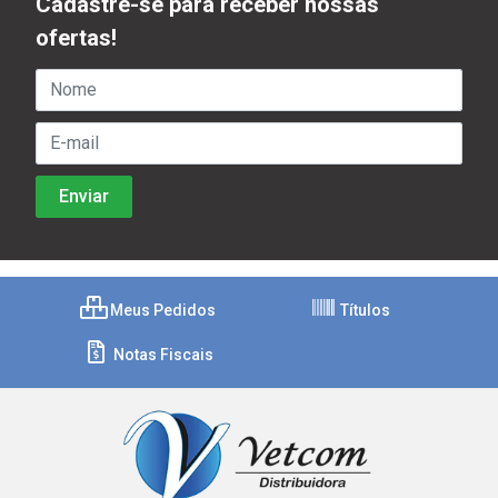
Cadastre-se para receber nossas
ofertas!
Meus Pedidos
Títulos
Notas Fiscais