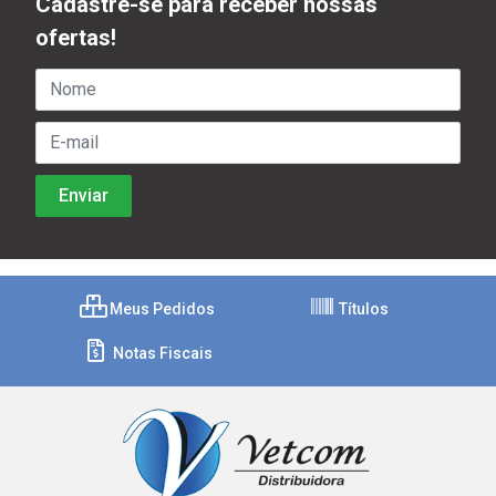
Cadastre-se para receber nossas
ofertas!
Meus Pedidos
Títulos
Notas Fiscais