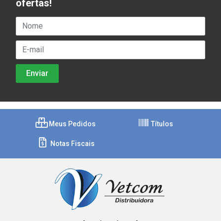
ofertas!
Meus Pedidos
Títulos
Notas Fiscais