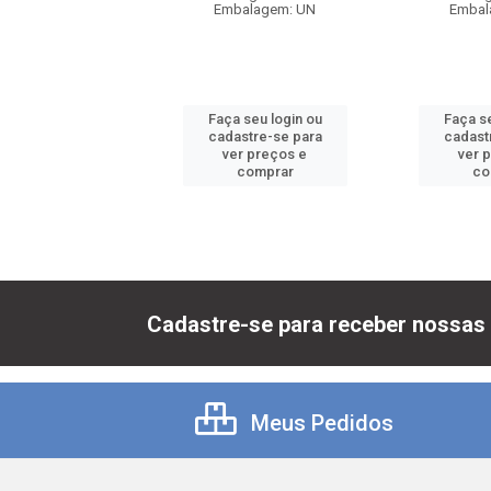
balagem: UN
Embalagem: UN
Embal
 seu login ou
Faça seu login ou
Faça se
astre-se para
cadastre-se para
cadast
er preços e
ver preços e
ver 
comprar
comprar
co
Cadastre-se para receber nossas 
Meus Pedidos