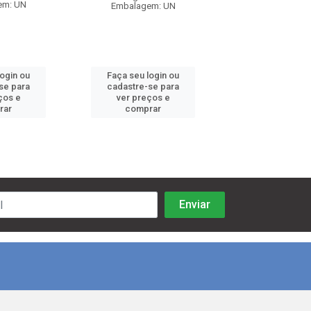
em: UN
Embalagem: UN
Embalagem:
login ou
Faça seu login ou
Faça seu log
se para
cadastre-se para
cadastre-se 
ços e
ver preços e
ver preços
rar
comprar
comprar