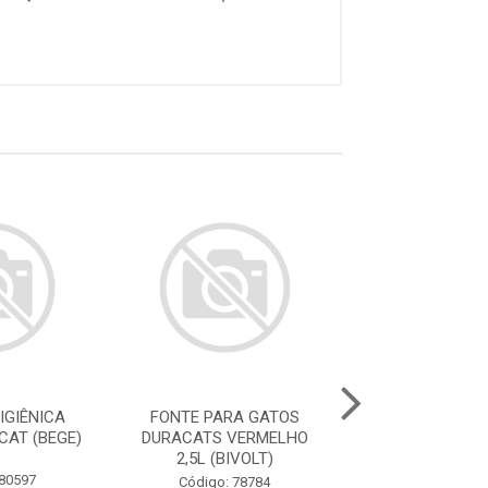
IGIÊNICA
FONTE PARA GATOS
FONTE PARA 
CAT (BEGE)
DURACATS VERMELHO
DURACATS ROS
2,5L (BIVOLT)
(BIVOLT
 80597
Código: 78784
Código: 78