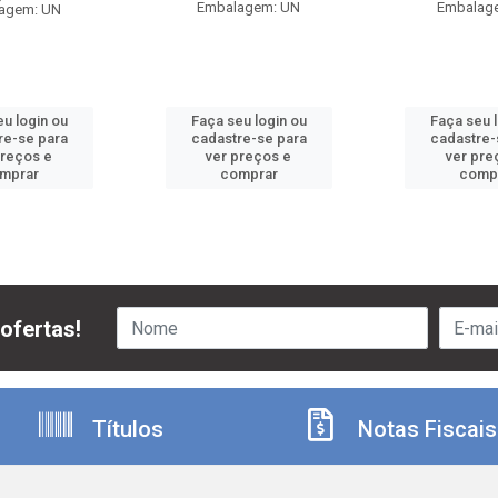
Embalagem: UN
Embalag
agem: UN
u login ou
Faça seu login ou
Faça seu 
re-se para
cadastre-se para
cadastre-
preços e
ver preços e
ver pre
mprar
comprar
comp
ofertas!
Títulos
Notas Fiscais