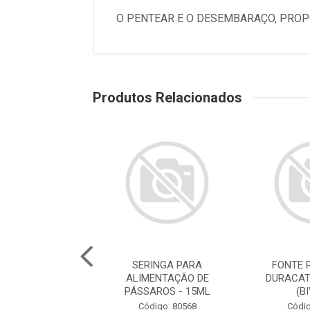
O PENTEAR E O DESEMBARAÇO, PROP
Produtos Relacionados
E PARA GATOS
SERINGA PARA
FONTE 
ATS ROSA 2,5L
ALIMENTAÇÃO DE
DURACAT
(BIVOLT)
PÁSSAROS - 15ML
(B
digo: 78786
Código: 80568
Códig