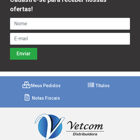
ofertas!
Meus Pedidos
Títulos
Notas Fiscais