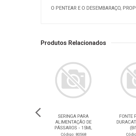
O PENTEAR E O DESEMBARAÇO, PROP
Produtos Relacionados
E PARA GATOS
SERINGA PARA
FONTE 
ATS ROSA 2,5L
ALIMENTAÇÃO DE
DURACAT
(BIVOLT)
PÁSSAROS - 15ML
(B
digo: 78786
Código: 80568
Códig