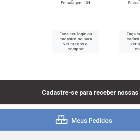
balagem: UN
Embalagem: UN
Embal
 seu login ou
Faça seu login ou
Faça se
astre-se para
cadastre-se para
cadast
er preços e
ver preços e
ver 
comprar
comprar
co
Cadastre-se para receber nossas 
Meus Pedidos