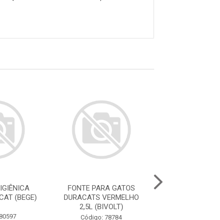
IGIÊNICA
FONTE PARA GATOS
FONTE PARA 
CAT (BEGE)
DURACATS VERMELHO
DURACATS ROS
2,5L (BIVOLT)
(BIVOLT
 80597
Código: 78784
Código: 78