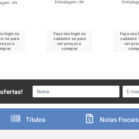
Embalagem: UN
Embalag
agem: UN
u login ou
Faça seu login ou
Faça seu 
re-se para
cadastre-se para
cadastre-
preços e
ver preços e
ver pre
mprar
comprar
comp
ofertas!
Títulos
Notas Fiscais