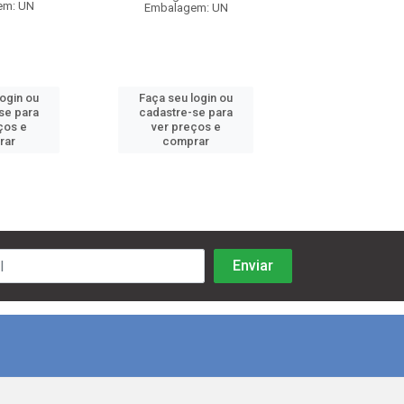
em: UN
Embalagem: UN
Embalagem:
login ou
Faça seu login ou
Faça seu log
se para
cadastre-se para
cadastre-se 
ços e
ver preços e
ver preços
rar
comprar
comprar