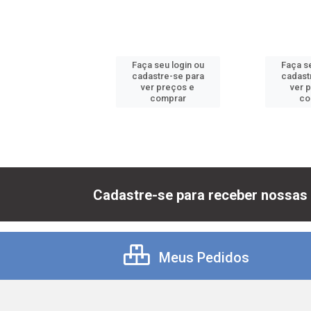
 seu login ou
Faça seu login ou
Faça se
astre-se para
cadastre-se para
cadast
er preços e
ver preços e
ver 
comprar
comprar
co
Cadastre-se para receber nossas 
Meus Pedidos