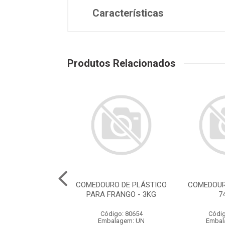
Características
Produtos Relacionados
OURO MÉDIO -
COMEDOURO DE PLÁSTICO
COMEDOUR
1500ML
PARA FRANGO - 3KG
7
digo: 80489
Código: 80654
Códig
balagem: UN
Embalagem: UN
Embal