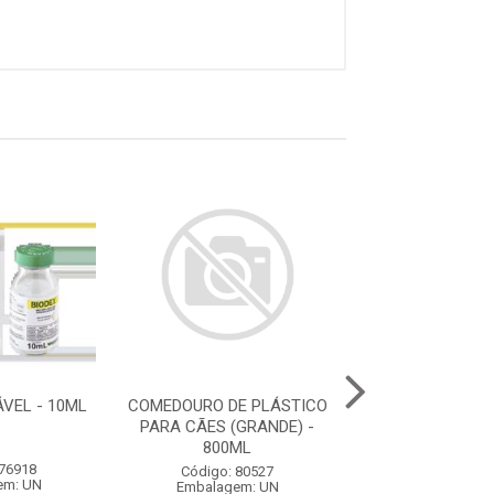
ÁVEL - 10ML
COMEDOURO DE PLÁSTICO
COMEDOURO M
PARA CÃES (GRANDE) -
1500ML
800ML
 76918
Código: 80
Código: 80527
em: UN
Embalagem:
Embalagem: UN