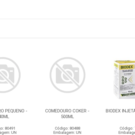
O PEQUENO -
COMEDOURO COKER -
BIODEX INJET
40ML
500ML
o: 80491
Código: 80488
Código:
agem: UN
Embalagem: UN
Embalag