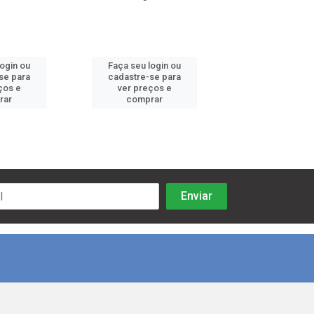
login ou
Faça seu login ou
Faça seu log
se para
cadastre-se para
cadastre-se 
ços e
ver preços e
ver preços
rar
comprar
comprar