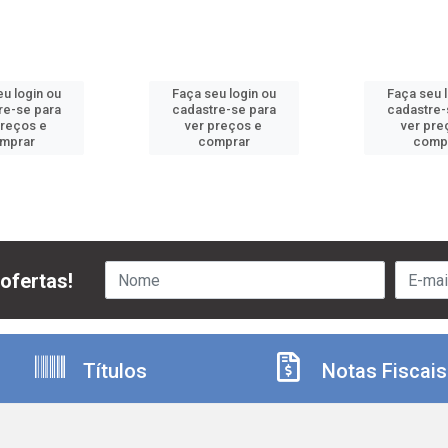
u login ou
Faça seu login ou
Faça seu 
re-se para
cadastre-se para
cadastre-
preços e
ver preços e
ver pre
mprar
comprar
comp
ofertas!
Títulos
Notas Fiscais