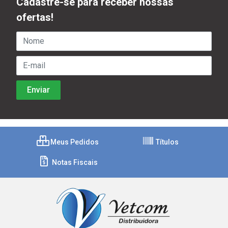
Cadastre-se para receber nossas
ofertas!
Meus Pedidos
Títulos
Notas Fiscais