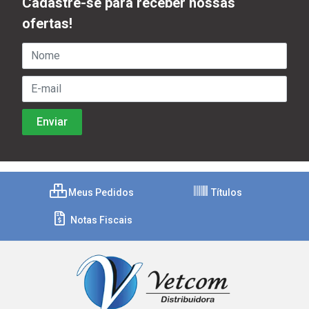
Cadastre-se para receber nossas
ofertas!
Meus Pedidos
Títulos
Notas Fiscais