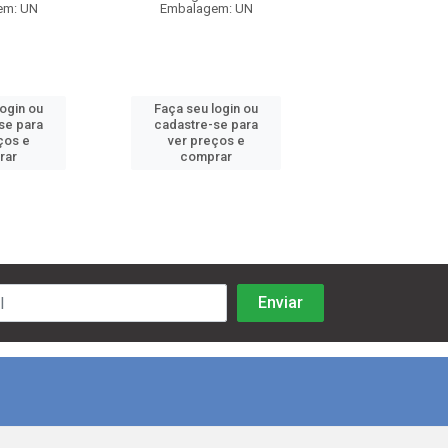
em: UN
Embalagem: UN
Embalagem:
login ou
Faça seu login ou
Faça seu log
se para
cadastre-se para
cadastre-se 
ços e
ver preços e
ver preços
rar
comprar
comprar