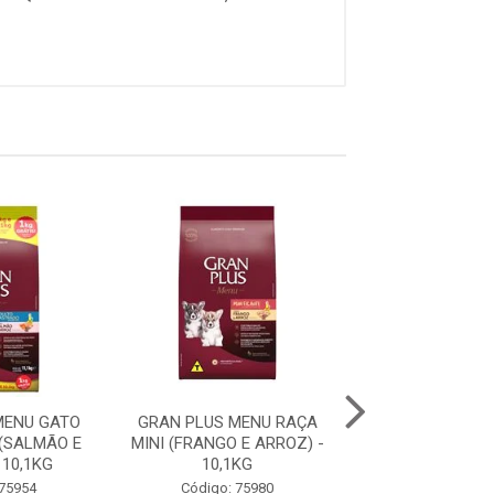
MENU GATO
GRAN PLUS MENU RAÇA
GRAN PLUS ME
(SALMÃO E
MINI (FRANGO E ARROZ) -
FILHOTE RAÇA 
 10,1KG
10,1KG
GRANDES (CARNE
 75954
Código: 75980
Código: 75