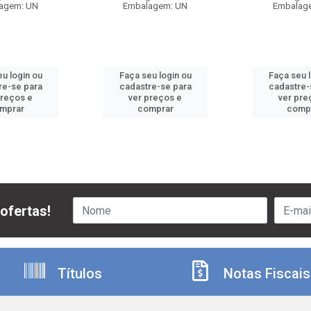
agem: UN
Embalagem: UN
Embalag
u login ou
Faça seu login ou
Faça seu 
re-se para
cadastre-se para
cadastre-
preços e
ver preços e
ver pre
mprar
comprar
comp
ofertas!
Títulos
Notas Fiscais