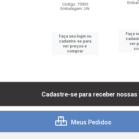
balagem: UN
Embal
Código: 75935
Embalagem: UN
 seu login ou
Faça se
Faça seu login ou
astre-se para
cadast
cadastre-se para
er preços e
ver 
ver preços e
comprar
co
comprar
Cadastre-se para receber nossas 
Meus Pedidos