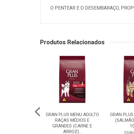
O PENTEAR E O DESEMBARAÇO, PROP
Produtos Relacionados
PLUS MENU CÃO
GRAN PLUS MENU ADULTO
GRAN PLUS
 RAÇA MÉDIAS E
RAÇAS MÉDIOS E
(SALMÃO
 (CARNE E AR...
GRANDES (CARNE E
1
ARROZ)...
digo: 75982
Códig