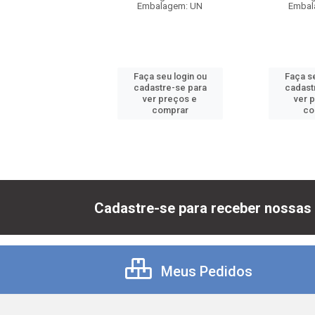
balagem: UN
Embalagem: UN
Embal
 seu login ou
Faça seu login ou
Faça se
astre-se para
cadastre-se para
cadast
er preços e
ver preços e
ver 
comprar
comprar
co
Cadastre-se para receber nossas 
Meus Pedidos