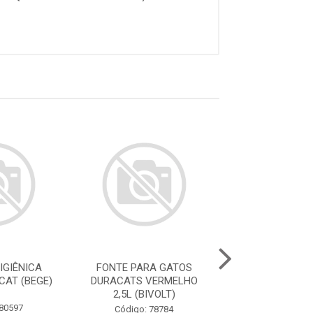
IGIÊNICA
FONTE PARA GATOS
FONTE PARA 
CAT (BEGE)
DURACATS VERMELHO
DURACATS ROS
2,5L (BIVOLT)
(BIVOLT
 80597
Código: 78784
Código: 78