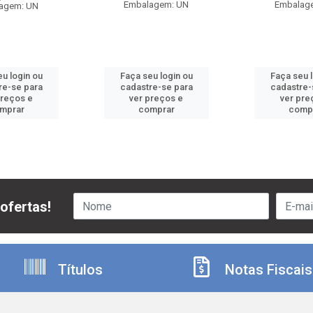
Embalagem: UN
Embalag
agem: UN
u login ou
Faça seu login ou
Faça seu 
re-se para
cadastre-se para
cadastre-
preços e
ver preços e
ver pre
mprar
comprar
comp
ofertas!
Títulos
Notas Fiscais