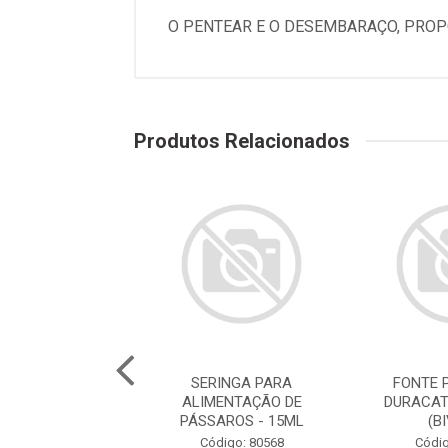
O PENTEAR E O DESEMBARAÇO, PROP
Produtos Relacionados
E PARA GATOS
SERINGA PARA
FONTE 
ATS ROSA 2,5L
ALIMENTAÇÃO DE
DURACAT
(BIVOLT)
PÁSSAROS - 15ML
(B
digo: 78786
Código: 80568
Códig