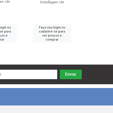
em: UN
Embalagem: UN
Embalagem:
login ou
Faça seu login ou
Faça seu log
se para
cadastre-se para
cadastre-se 
ços e
ver preços e
ver preços
rar
comprar
comprar