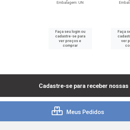
balagem: UN
Embalagem: UN
Embal
 seu login ou
Faça seu login ou
Faça se
astre-se para
cadastre-se para
cadast
er preços e
ver preços e
ver 
comprar
comprar
co
Cadastre-se para receber nossas 
Meus Pedidos