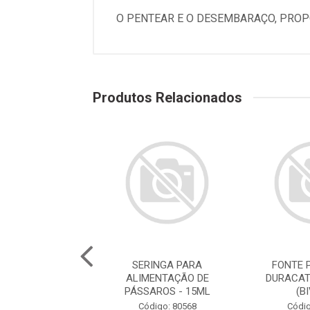
O PENTEAR E O DESEMBARAÇO, PROP
Produtos Relacionados
E PARA GATOS
SERINGA PARA
FONTE 
ATS ROSA 2,5L
ALIMENTAÇÃO DE
DURACAT
(BIVOLT)
PÁSSAROS - 15ML
(B
digo: 78786
Código: 80568
Códig