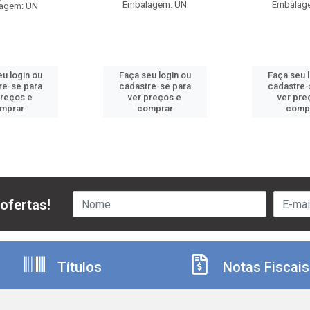
Embalagem: UN
Embalag
agem: UN
u login ou
Faça seu login ou
Faça seu 
re-se para
cadastre-se para
cadastre-
preços e
ver preços e
ver pre
mprar
comprar
comp
ofertas!
Títulos
Notas Fiscais