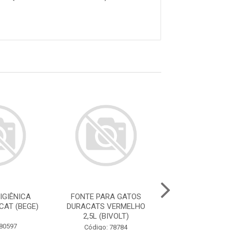
IGIÊNICA
FONTE PARA GATOS
FONTE PARA 
CAT (BEGE)
DURACATS VERMELHO
DURACATS ROS
2,5L (BIVOLT)
(BIVOLT
 80597
Código: 78784
Código: 78