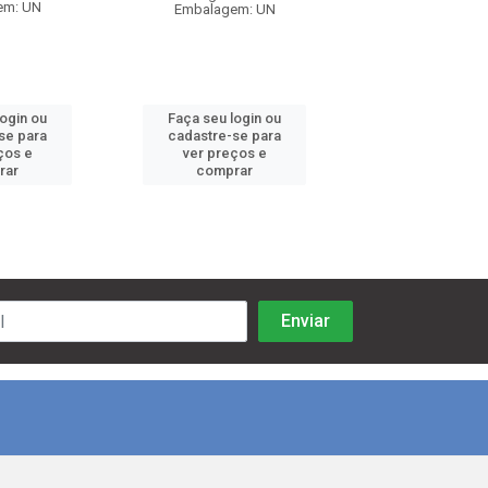
em: UN
Embalagem: UN
Embalagem:
login ou
Faça seu login ou
Faça seu log
se para
cadastre-se para
cadastre-se 
ços e
ver preços e
ver preços
rar
comprar
comprar