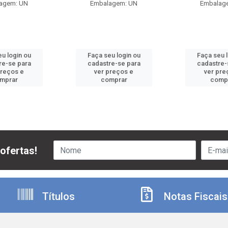
agem: UN
Embalagem: UN
Embalag
u login ou
Faça seu login ou
Faça seu 
re-se para
cadastre-se para
cadastre-
preços e
ver preços e
ver pre
mprar
comprar
comp
ofertas!
Títulos
Notas Fiscais