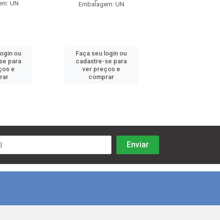
em: UN
Embalagem:
Embalagem: UN
login ou
Faça seu login ou
Faça seu log
se para
cadastre-se para
cadastre-se 
ços e
ver preços e
ver preços
rar
comprar
comprar