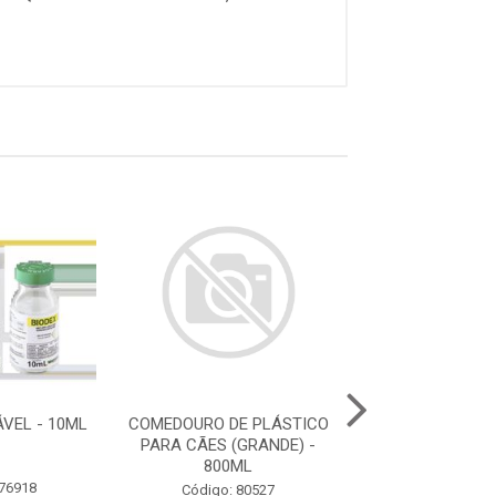
ÁVEL - 10ML
COMEDOURO DE PLÁSTICO
COMEDOURO M
PARA CÃES (GRANDE) -
1500ML
800ML
 76918
Código: 80
Código: 80527