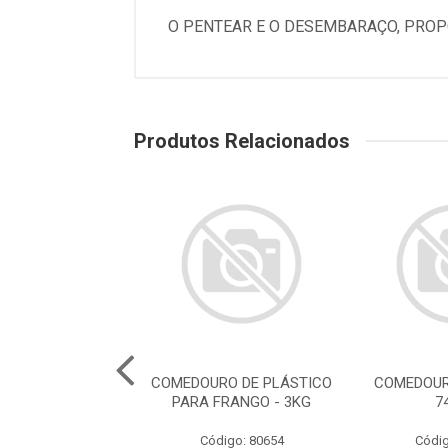
O PENTEAR E O DESEMBARAÇO, PROP
Produtos Relacionados
OURO MÉDIO -
COMEDOURO DE PLÁSTICO
COMEDOUR
1500ML
PARA FRANGO - 3KG
7
digo: 80489
Código: 80654
Códig