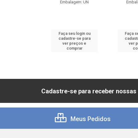
balagem: UN
Embalagem: UN
Embal
 seu login ou
Faça seu login ou
Faça se
astre-se para
cadastre-se para
cadast
er preços e
ver preços e
ver 
comprar
comprar
co
Cadastre-se para receber nossas 
Meus Pedidos