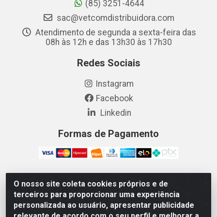
(85) 3251-4644
sac@vetcomdistribuidora.com
Atendimento de segunda a sexta-feira das
08h às 12h e das 13h30 às 17h30
Redes Sociais
Instagram
Facebook
Linkedin
Formas de Pagamento
O nosso site coleta cookies próprios e de
Vetcom Distribuidora de Rações LTDA - Rua Maximiano
terceiros para proporcionar uma experiência
Barreto, 1040 - Barroso, Fortaleza/CE - CEP 60.863-260
personalizada ao usuário, apresentar publicidade
- CNPJ 26.133.872/0001-11
relevante de acordo com o seu perfil e melhorar a