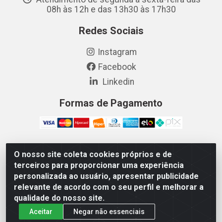
08h às 12h e das 13h30 às 17h30
Redes Sociais
Instagram
Facebook
Linkedin
Formas de Pagamento
O nosso site coleta cookies próprios e de
Vetcom Distribuidora de Rações LTDA - Rua Maximiano
terceiros para proporcionar uma experiência
Barreto, 1040 - Barroso, Fortaleza/CE - CEP 60.863-260
personalizada ao usuário, apresentar publicidade
- CNPJ 26.133.872/0001-11
relevante de acordo com o seu perfil e melhorar a
qualidade do nosso site.
Aceitar
Negar não essenciais