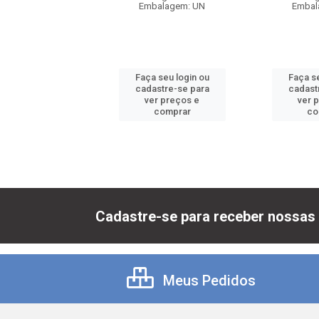
Embalagem: UN
Embal
digo: 76972
balagem: UN
Faça seu login ou
Faça se
 seu login ou
cadastre-se para
cadast
astre-se para
ver preços e
ver 
er preços e
comprar
co
comprar
Cadastre-se para receber nossas 
Meus Pedidos