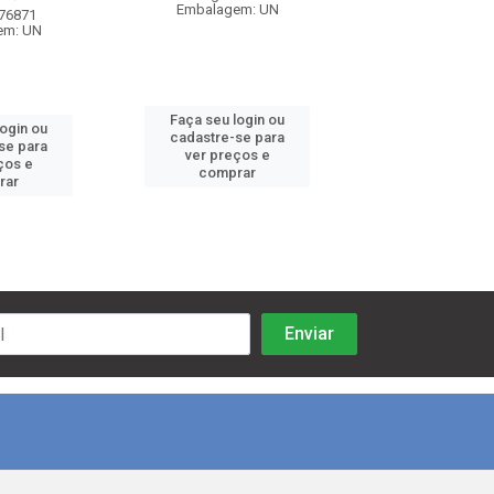
Embalagem: UN
 76871
Código: 76
em: UN
Embalagem:
Faça seu login ou
login ou
Faça seu log
cadastre-se para
se para
cadastre-se 
ver preços e
ços e
ver preços
comprar
rar
comprar