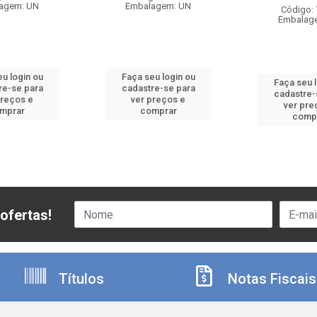
agem: UN
Embalagem: UN
Código:
Embalag
u login ou
Faça seu login ou
Faça seu 
re-se para
cadastre-se para
cadastre-
preços e
ver preços e
ver pre
mprar
comprar
comp
ofertas!
Títulos
Notas Fiscais