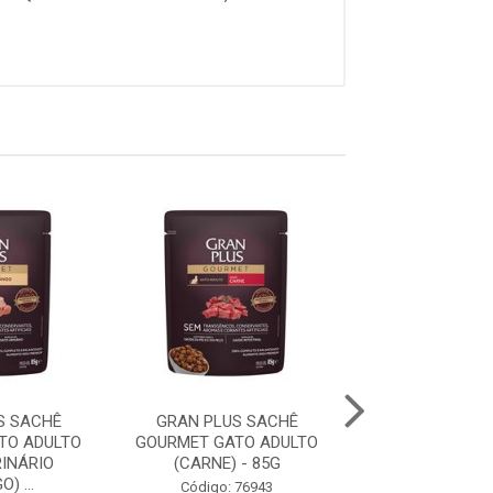
S SACHÊ
GRAN PLUS SACHÊ
GRAN PLUS SA
TO ADULTO
GOURMET GATO ADULTO
GOURMET A
INÁRIO
(CARNE) - 85G
(SALMÃO E FR
) ...
100G
Código: 76943