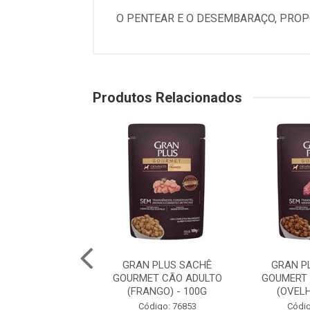
O PENTEAR E O DESEMBARAÇO, PROP
Produtos Relacionados
LUS SACHÊ CÃO
GRAN PLUS SACHÊ
GRAN P
MET ADULTO
GOURMET CÃO ADULTO
GOUMERT 
O E FRANGO) -
(FRANGO) - 100G
(OVELH
100G
Código: 76853
Códig