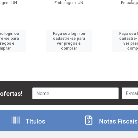
agem: UN
Embalagem: UN
Embalag
u login ou
Faça seu login ou
Faça seu 
re-se para
cadastre-se para
cadastre-
preços e
ver preços e
ver pre
mprar
comprar
comp
ofertas!
Títulos
Notas Fiscais