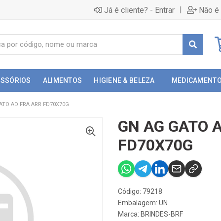
|
Já é cliente? - Entrar
Não é 
ESSÓRIOS
ALIMENTOS
HIGIENE & BELEZA
MEDICAMENT
ATO AD FRA ARR FD70X70G
GN AG GATO 
FD70X70G
Código: 79218
Embalagem: UN
Marca:
BRINDES-BRF