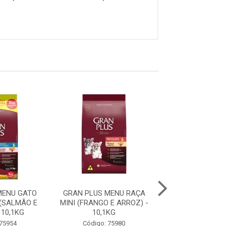
MENU GATO
GRAN PLUS MENU RAÇA
GRAN PLUS ME
(SALMÃO E
MINI (FRANGO E ARROZ) -
FILHOTE RAÇA 
 10,1KG
10,1KG
GRANDES (CARNE
 75954
Código: 75980
Código: 75