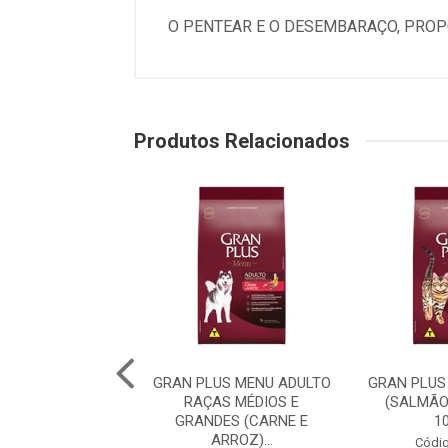
O PENTEAR E O DESEMBARAÇO, PROP
Produtos Relacionados
PLUS MENU CÃO
GRAN PLUS MENU ADULTO
GRAN PLUS
 RAÇA MÉDIAS E
RAÇAS MÉDIOS E
(SALMÃO
 (CARNE E AR...
GRANDES (CARNE E
1
ARROZ)...
digo: 75982
Códig