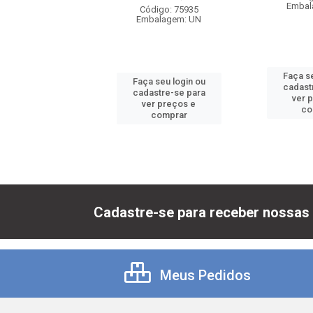
balagem: UN
Embal
Código: 75935
Embalagem: UN
 seu login ou
Faça se
Faça seu login ou
astre-se para
cadast
cadastre-se para
er preços e
ver 
ver preços e
comprar
co
comprar
Cadastre-se para receber nossas 
Meus Pedidos