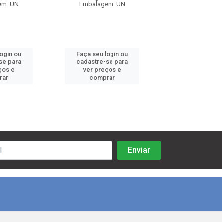
em: UN
Embalagem: UN
Embalagem:
login ou
Faça seu login ou
Faça seu log
se para
cadastre-se para
cadastre-se 
ços e
ver preços e
ver preços
rar
comprar
comprar