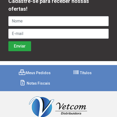
Cadastre-se para receber nossas
ofertas!
Meus Pedidos
Títulos
Notas Fiscais