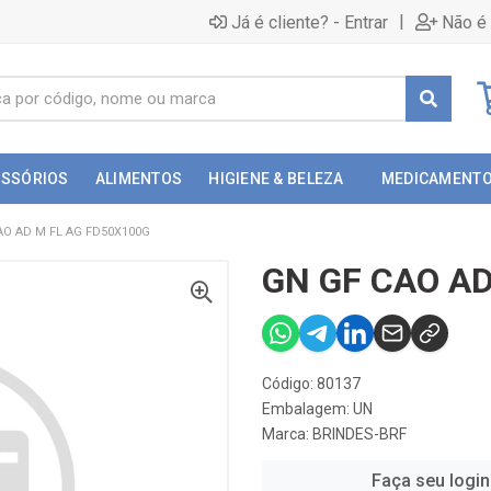
|
Já é cliente? - Entrar
Não é 
ESSÓRIOS
ALIMENTOS
HIGIENE & BELEZA
MEDICAMENT
AO AD M FL AG FD50X100G
GN GF CAO AD
Código: 80137
Embalagem: UN
Marca:
BRINDES-BRF
Faça seu login