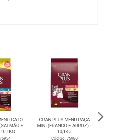
MENU GATO
GRAN PLUS MENU RAÇA
GRAN PLUS ME
(SALMÃO E
MINI (FRANGO E ARROZ) -
FILHOTE RAÇA 
 10,1KG
10,1KG
GRANDES (CARNE
 75954
Código: 75980
Código: 75