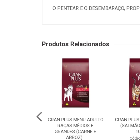
O PENTEAR E O DESEMBARAÇO, PROP
Produtos Relacionados
PLUS MENU CÃO
GRAN PLUS MENU ADULTO
GRAN PLUS
 RAÇA MÉDIAS E
RAÇAS MÉDIOS E
(SALMÃO
 (CARNE E AR...
GRANDES (CARNE E
1
ARROZ)...
digo: 75982
Códig