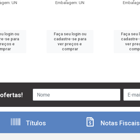
agem: UN
Embalagem: UN
Embalag
u login ou
Faça seu login ou
Faça seu 
re-se para
cadastre-se para
cadastre-
preços e
ver preços e
ver pre
mprar
comprar
comp
ofertas!
Títulos
Notas Fiscais