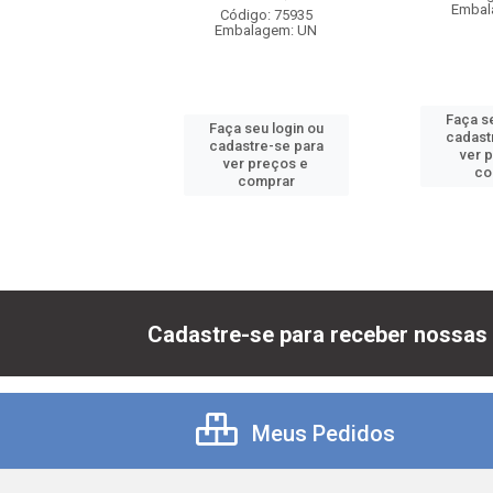
balagem: UN
Embal
Código: 75935
Embalagem: UN
 seu login ou
Faça se
Faça seu login ou
astre-se para
cadast
cadastre-se para
er preços e
ver 
ver preços e
comprar
co
comprar
Cadastre-se para receber nossas 
Meus Pedidos