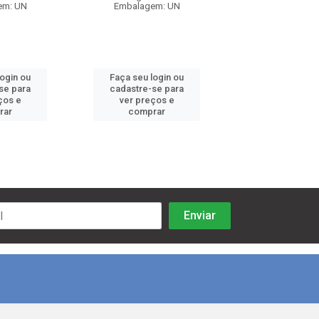
em: UN
Embalagem: UN
Embalagem:
login ou
Faça seu login ou
Faça seu log
se para
cadastre-se para
cadastre-se 
ços e
ver preços e
ver preços
rar
comprar
comprar