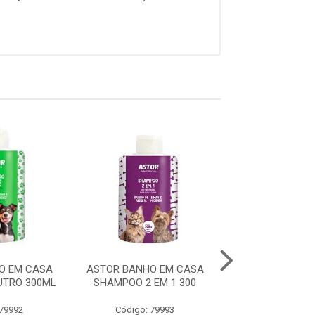
O EM CASA
ASTOR BANHO EM CASA
ASTOR BANHO 
TRO 300ML
SHAMPOO 2 EM 1 300
SHAMPOO FILH.
 79992
Código: 79993
Código: 79