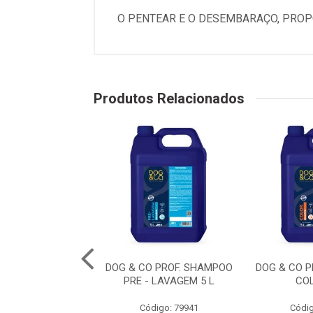
O PENTEAR E O DESEMBARAÇO, PROP
Produtos Relacionados
BANHO EM CASA
DOG & CO PROF. SHAMPOO
DOG & CO 
O FILH. 300 ML
PRE - LAVAGEM 5 L
CO
digo: 79957
Código: 79941
Códig