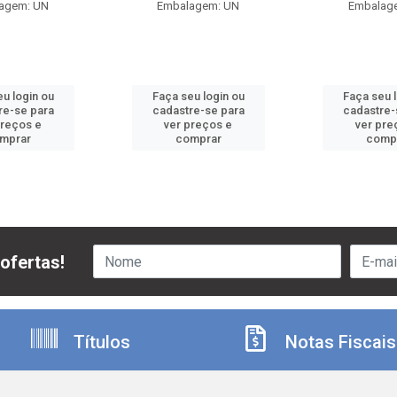
agem: UN
Embalagem: UN
Embalag
u login ou
Faça seu login ou
Faça seu 
re-se para
cadastre-se para
cadastre-
preços e
ver preços e
ver pre
mprar
comprar
comp
ofertas!
Títulos
Notas Fiscais