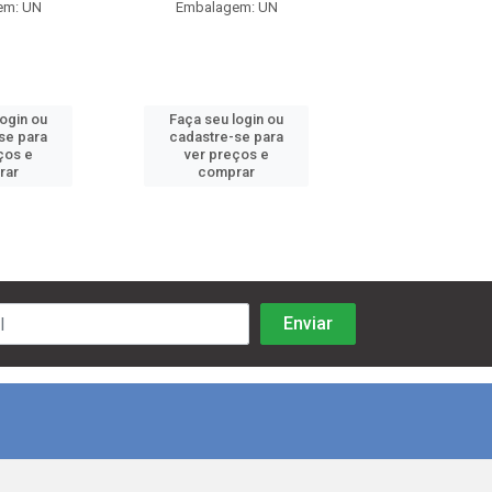
em: UN
Embalagem: UN
Embalagem:
login ou
Faça seu login ou
Faça seu log
se para
cadastre-se para
cadastre-se 
ços e
ver preços e
ver preços
rar
comprar
comprar