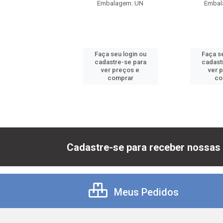
balagem: UN
Embalagem: UN
Embal
 seu login ou
Faça seu login ou
Faça se
astre-se para
cadastre-se para
cadast
er preços e
ver preços e
ver 
comprar
comprar
co
Cadastre-se para receber nossas 
Meus Pedidos