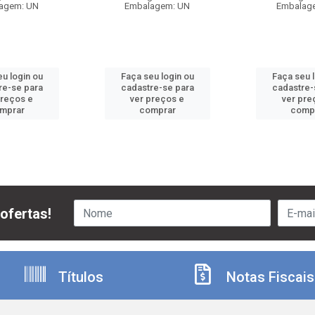
agem: UN
Embalagem: UN
Embalag
u login ou
Faça seu login ou
Faça seu 
re-se para
cadastre-se para
cadastre-
preços e
ver preços e
ver pre
mprar
comprar
comp
ofertas!
Títulos
Notas Fiscais