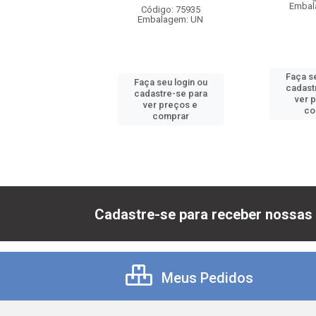
balagem: UN
Embal
Código: 75935
Embalagem: UN
 seu login ou
Faça se
Faça seu login ou
astre-se para
cadast
cadastre-se para
er preços e
ver 
ver preços e
comprar
co
comprar
Cadastre-se para receber nossas 
Meus Pedidos