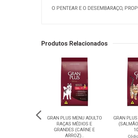
O PENTEAR E O DESEMBARAÇO, PROP
Produtos Relacionados
PLUS MENU CÃO
GRAN PLUS MENU ADULTO
GRAN PLUS
 RAÇA MÉDIAS E
RAÇAS MÉDIOS E
(SALMÃO
 (CARNE E AR...
GRANDES (CARNE E
1
ARROZ)...
digo: 75982
Códig