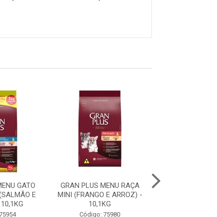
MENU GATO
GRAN PLUS MENU RAÇA
GRAN PLUS ME
(SALMÃO E
MINI (FRANGO E ARROZ) -
FILHOTE RAÇA 
 10,1KG
10,1KG
GRANDES (CARNE
 75954
Código: 75980
Código: 75