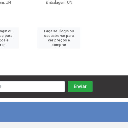
em: UN
Embalagem: UN
Embalagem:
login ou
Faça seu login ou
Faça seu log
se para
cadastre-se para
cadastre-se 
ços e
ver preços e
ver preços
rar
comprar
comprar