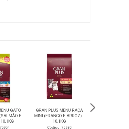
MENU GATO
GRAN PLUS MENU RAÇA
GRAN PLUS ME
(SALMÃO E
MINI (FRANGO E ARROZ) -
FILHOTE RAÇA 
 10,1KG
10,1KG
GRANDES (CARNE
 75954
Código: 75980
Código: 75