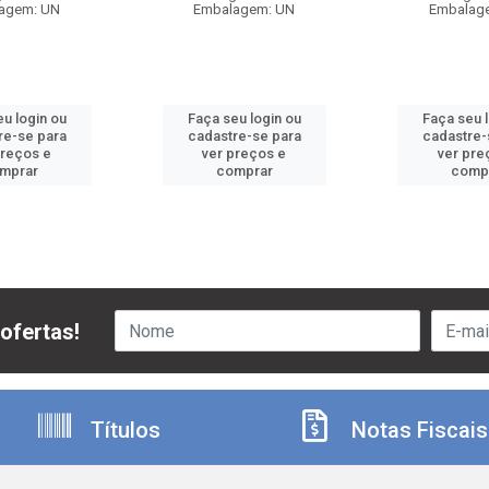
agem: UN
Embalagem: UN
Embalag
u login ou
Faça seu login ou
Faça seu 
re-se para
cadastre-se para
cadastre-
preços e
ver preços e
ver pre
mprar
comprar
comp
ofertas!
Títulos
Notas Fiscais