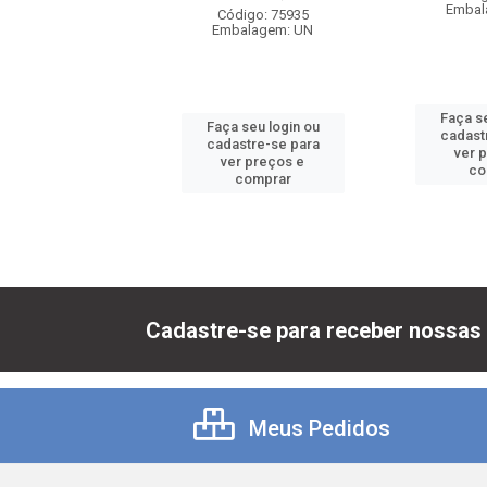
balagem: UN
Embal
Código: 75935
Embalagem: UN
 seu login ou
Faça se
Faça seu login ou
astre-se para
cadast
cadastre-se para
er preços e
ver 
ver preços e
comprar
co
comprar
Cadastre-se para receber nossas 
Meus Pedidos