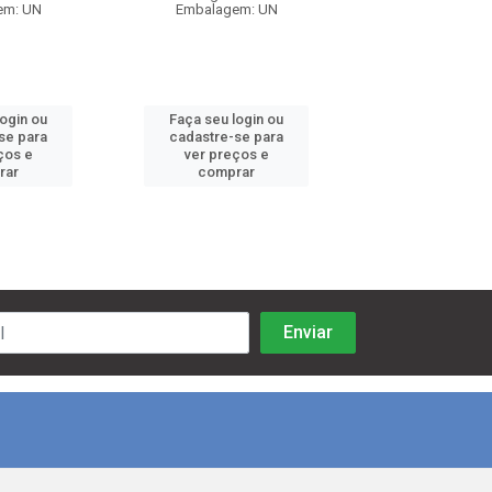
em: UN
Embalagem: UN
Embalagem:
login ou
Faça seu login ou
Faça seu log
se para
cadastre-se para
cadastre-se 
ços e
ver preços e
ver preços
rar
comprar
comprar