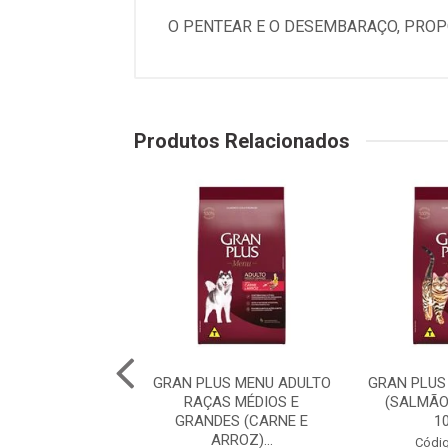
O PENTEAR E O DESEMBARAÇO, PROP
Produtos Relacionados
PLUS MENU CÃO
GRAN PLUS MENU ADULTO
GRAN PLUS
 RAÇA MÉDIAS E
RAÇAS MÉDIOS E
(SALMÃO
 (CARNE E AR...
GRANDES (CARNE E
1
ARROZ)...
digo: 75982
Códig