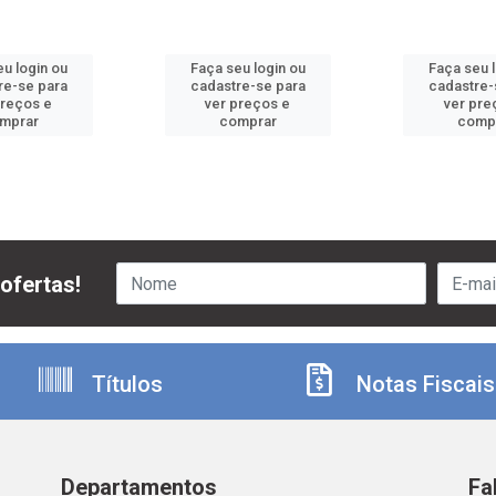
u login ou
Faça seu login ou
Faça seu 
re-se para
cadastre-se para
cadastre-
preços e
ver preços e
ver pre
mprar
comprar
comp
ofertas!
Títulos
Notas Fiscais
Departamentos
Fa