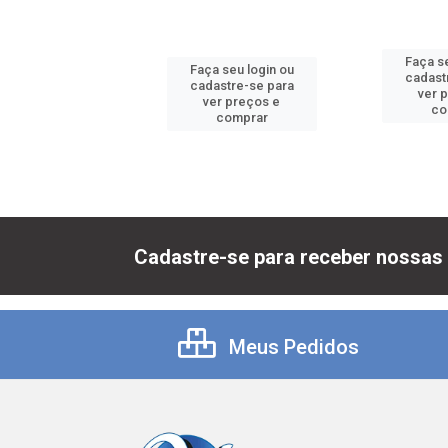
 seu login ou
Faça se
Faça seu login ou
astre-se para
cadast
cadastre-se para
er preços e
ver 
ver preços e
comprar
co
comprar
Cadastre-se para receber nossas 
Meus Pedidos