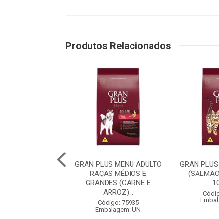
Produtos Relacionados
PLUS MENU CÃO
GRAN PLUS MENU ADULTO
GRAN PLUS
 RAÇA MÉDIAS E
RAÇAS MÉDIOS E
(SALMÃO
 (CARNE E AR...
GRANDES (CARNE E
1
ARROZ)...
digo: 75982
Códig
balagem: UN
Embal
Código: 75935
Embalagem: UN