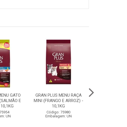
MENU GATO
GRAN PLUS MENU RAÇA
GRAN PLUS ME
(SALMÃO E
MINI (FRANGO E ARROZ) -
FILHOTE RAÇA 
 10,1KG
10,1KG
GRANDES (CARNE
 75954
Código: 75980
Código: 75
em: UN
Embalagem: UN
Embalagem: