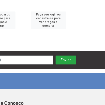
login ou
Faça seu login ou
Faça seu log
se para
cadastre-se para
cadastre-se 
ços e
ver preços e
ver preços
rar
comprar
comprar
le Conosco