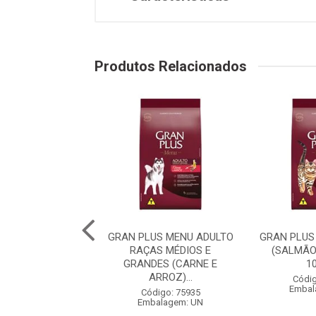
Produtos Relacionados
PLUS MENU CÃO
GRAN PLUS MENU ADULTO
GRAN PLUS
 RAÇA MÉDIAS E
RAÇAS MÉDIOS E
(SALMÃO
 (CARNE E AR...
GRANDES (CARNE E
1
ARROZ)...
digo: 75982
Códig
balagem: UN
Embal
Código: 75935
Embalagem: UN