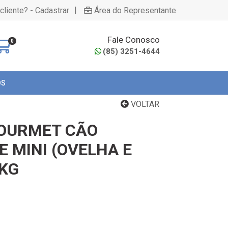
|
cliente? - Cadastrar
Área do Representante
Fale Conosco
0
(85) 3251-4644
OS
VOLTAR
GOURMET CÃO
 MINI (OVELHA E
1KG