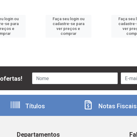
u login ou
Faça seu login ou
Faça seu 
re-se para
cadastre-se para
cadastre-
preços e
ver preços e
ver pre
mprar
comprar
comp
ofertas!
Títulos
Notas Fiscais
Departamentos
Fa