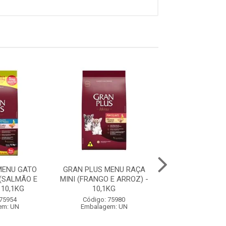
MENU GATO
GRAN PLUS MENU RAÇA
GRAN PLUS ME
(SALMÃO E
MINI (FRANGO E ARROZ) -
FILHOTE RAÇA 
 10,1KG
10,1KG
GRANDES (CARNE
 75954
Código: 75980
Código: 75
em: UN
Embalagem: UN
Embalagem: