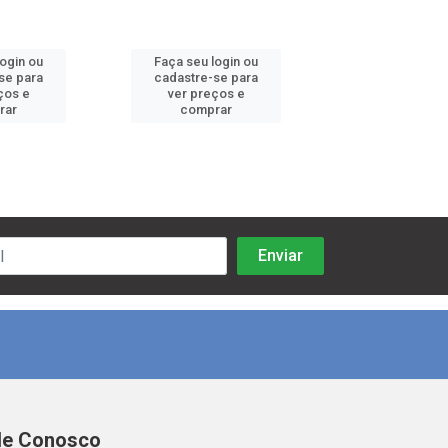
login ou
Faça seu login ou
Faça seu log
se para
cadastre-se para
cadastre-se 
ços e
ver preços e
ver preços
rar
comprar
comprar
le Conosco