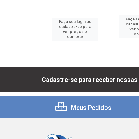
 seu login ou
Faça se
Faça seu login ou
astre-se para
cadast
cadastre-se para
er preços e
ver 
ver preços e
comprar
co
comprar
Cadastre-se para receber nossas 
Meus Pedidos