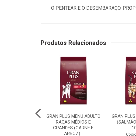
O PENTEAR E O DESEMBARAÇO, PROP
Produtos Relacionados
PLUS MENU CÃO
GRAN PLUS MENU ADULTO
GRAN PLUS
 RAÇA MÉDIAS E
RAÇAS MÉDIOS E
(SALMÃO
 (CARNE E AR...
GRANDES (CARNE E
1
ARROZ)...
digo: 75982
Códig