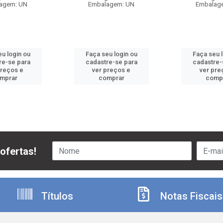
agem: UN
Embalagem: UN
Embalag
u login ou
Faça seu login ou
Faça seu 
re-se para
cadastre-se para
cadastre-
preços e
ver preços e
ver pre
mprar
comprar
comp
ofertas!
Títulos
Notas Fiscais