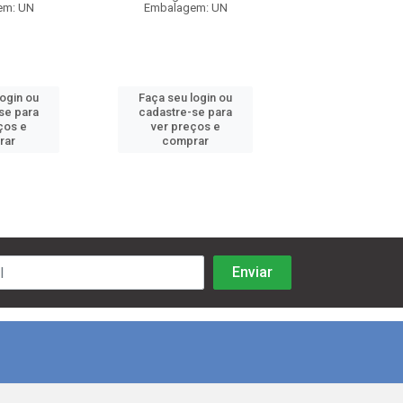
em: UN
Embalagem: UN
Embalagem:
login ou
Faça seu login ou
Faça seu log
se para
cadastre-se para
cadastre-se 
ços e
ver preços e
ver preços
rar
comprar
comprar