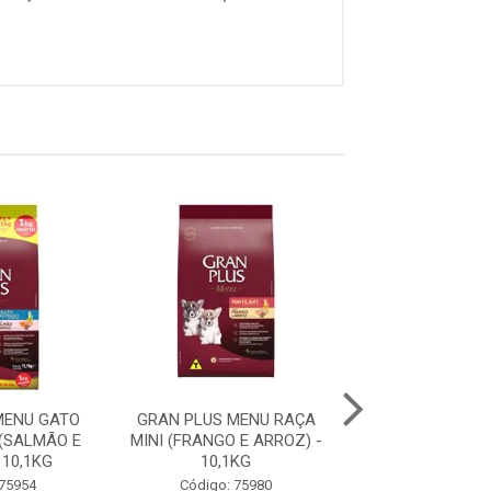
MENU GATO
GRAN PLUS MENU RAÇA
GRAN PLUS ME
(SALMÃO E
MINI (FRANGO E ARROZ) -
FILHOTE RAÇA 
 10,1KG
10,1KG
GRANDES (CARNE
 75954
Código: 75980
Código: 75