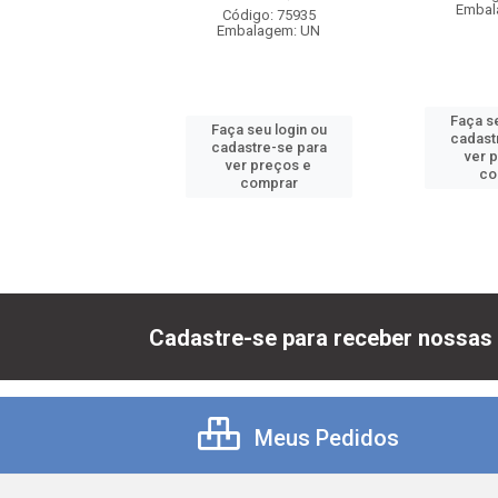
balagem: UN
Embal
Código: 75935
Embalagem: UN
 seu login ou
Faça se
Faça seu login ou
astre-se para
cadast
cadastre-se para
er preços e
ver 
ver preços e
comprar
co
comprar
Cadastre-se para receber nossas 
Meus Pedidos