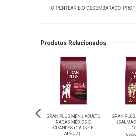
O PENTEAR E O DESEMBARAÇO, PROP
Produtos Relacionados
PLUS MENU CÃO
GRAN PLUS MENU ADULTO
GRAN PLUS
 RAÇA MÉDIAS E
RAÇAS MÉDIOS E
(SALMÃO
 (CARNE E AR...
GRANDES (CARNE E
1
ARROZ)...
digo: 75982
Códig