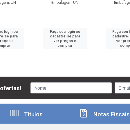
agem: UN
Embalagem: UN
Embalag
u login ou
Faça seu login ou
Faça seu 
re-se para
cadastre-se para
cadastre-
preços e
ver preços e
ver pre
mprar
comprar
comp
ofertas!
Títulos
Notas Fiscais