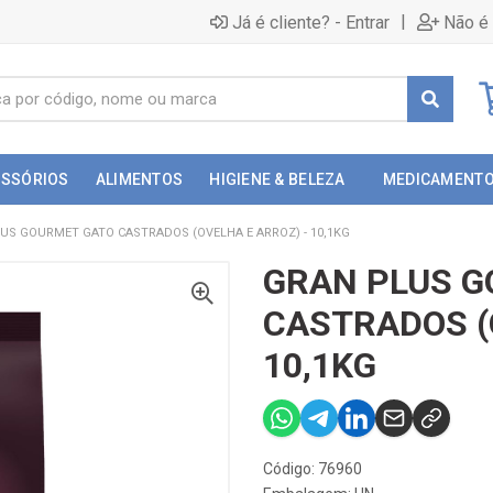
|
Já é cliente? - Entrar
Não é 
ESSÓRIOS
ALIMENTOS
HIGIENE & BELEZA
MEDICAMENT
US GOURMET GATO CASTRADOS (OVELHA E ARROZ) - 10,1KG
GRAN PLUS G
CASTRADOS (
10,1KG
Código: 76960