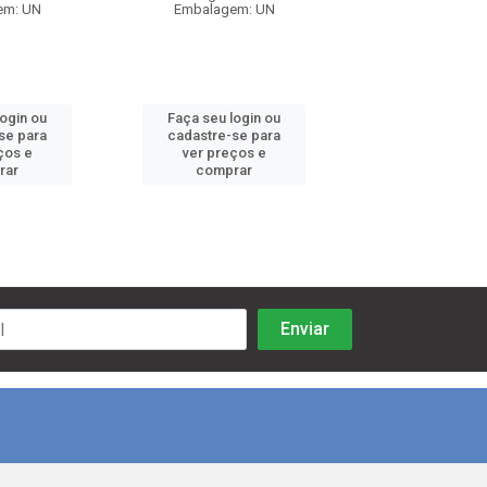
em: UN
Embalagem: UN
Embalagem:
login ou
Faça seu login ou
Faça seu log
se para
cadastre-se para
cadastre-se 
ços e
ver preços e
ver preços
rar
comprar
comprar