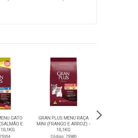
MENU GATO
GRAN PLUS MENU RAÇA
GRAN PLUS ME
(SALMÃO E
MINI (FRANGO E ARROZ) -
FILHOTE RAÇA 
 10,1KG
10,1KG
GRANDES (CARNE
 75954
Código: 75980
Código: 75