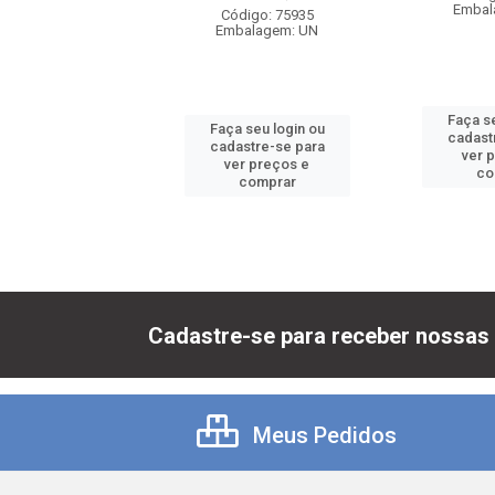
balagem: UN
Embal
Código: 75935
Embalagem: UN
 seu login ou
Faça se
Faça seu login ou
astre-se para
cadast
cadastre-se para
er preços e
ver 
ver preços e
comprar
co
comprar
Cadastre-se para receber nossas 
Meus Pedidos