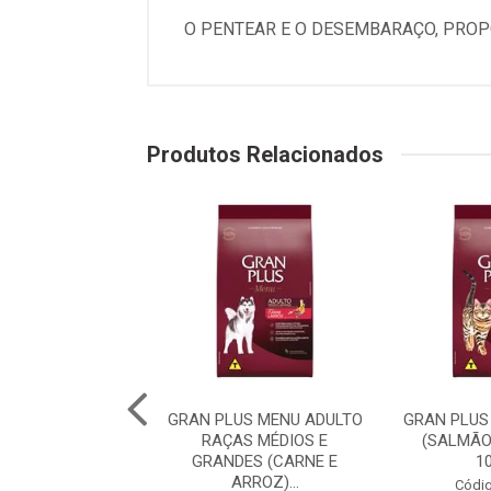
O PENTEAR E O DESEMBARAÇO, PROP
Produtos Relacionados
PLUS MENU CÃO
GRAN PLUS MENU ADULTO
GRAN PLUS
 RAÇA MÉDIAS E
RAÇAS MÉDIOS E
(SALMÃO
 (CARNE E AR...
GRANDES (CARNE E
1
ARROZ)...
digo: 75982
Códig