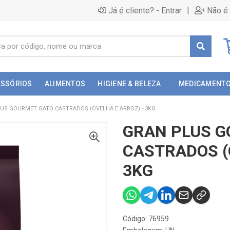
|
Já é cliente? - Entrar
Não é 
ESSÓRIOS
ALIMENTOS
HIGIENE & BELEZA
MEDICAMENT
US GOURMET GATO CASTRADOS (OVELHA E ARROZ) - 3KG
GRAN PLUS G
CASTRADOS (
3KG
Código: 76959