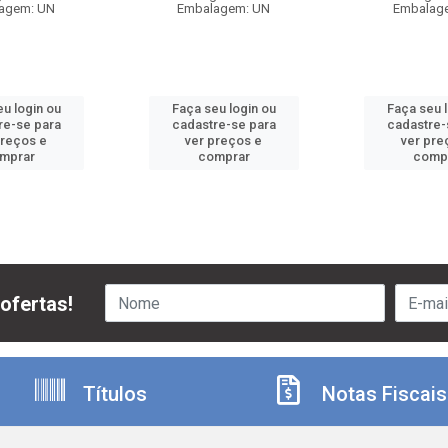
agem: UN
Embalagem: UN
Embalag
u login ou
Faça seu login ou
Faça seu 
re-se para
cadastre-se para
cadastre-
preços e
ver preços e
ver pre
mprar
comprar
comp
ofertas!
Títulos
Notas Fiscais