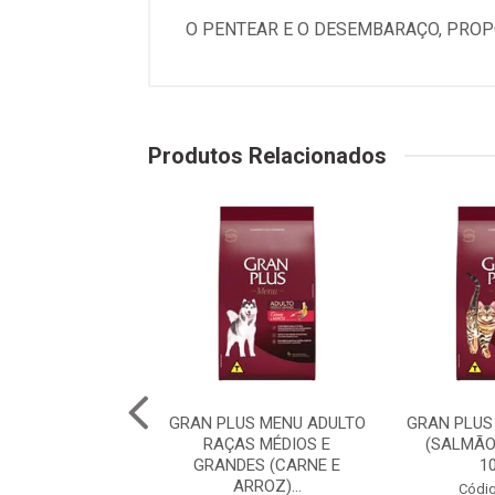
O PENTEAR E O DESEMBARAÇO, PROP
Produtos Relacionados
PLUS MENU CÃO
GRAN PLUS MENU ADULTO
GRAN PLUS
 RAÇA MÉDIAS E
RAÇAS MÉDIOS E
(SALMÃO
 (CARNE E AR...
GRANDES (CARNE E
1
ARROZ)...
digo: 75982
Códig