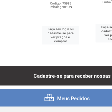
balagem: UN
Embal
Código: 75935
Embalagem: UN
 seu login ou
Faça se
Faça seu login ou
astre-se para
cadast
cadastre-se para
er preços e
ver 
ver preços e
comprar
co
comprar
Cadastre-se para receber nossas 
Meus Pedidos