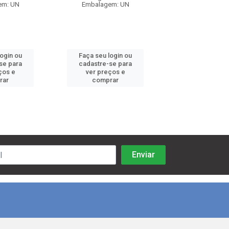
em: UN
Embalagem: UN
Embalagem:
login ou
Faça seu login ou
Faça seu log
se para
cadastre-se para
cadastre-se 
ços e
ver preços e
ver preços
rar
comprar
comprar