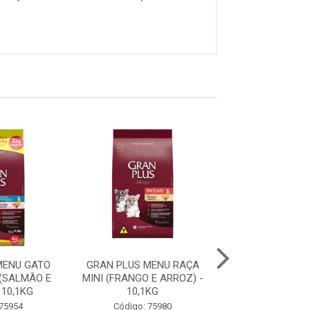
MENU GATO
GRAN PLUS MENU RAÇA
GRAN PLUS ME
(SALMÃO E
MINI (FRANGO E ARROZ) -
FILHOTE RAÇA 
 10,1KG
10,1KG
GRANDES (CARNE
 75954
Código: 75980
Código: 75