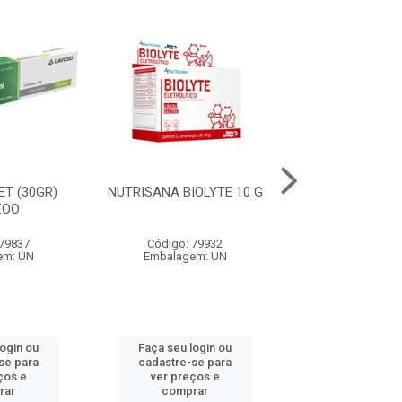
ET (30GR)
NUTRISANA BIOLYTE 10 G
NUTRISANA M
ZOO
30 COMPRIM
 79837
Código: 79932
Código: 79
em: UN
Embalagem: UN
Embalagem:
login ou
Faça seu login ou
Faça seu log
se para
cadastre-se para
cadastre-se 
ços e
ver preços e
ver preços
rar
comprar
comprar