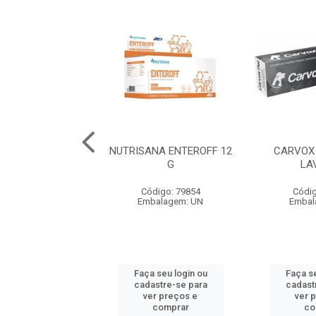
ANA MUNNOMAX
NUTRISANA ENTEROFF 12
CARVOX 
COMPRIMIDOS
G
LA
digo: 79858
Código: 79854
Códig
balagem: UN
Embalagem: UN
Embal
 seu login ou
Faça seu login ou
Faça se
astre-se para
cadastre-se para
cadast
er preços e
ver preços e
ver 
comprar
comprar
co