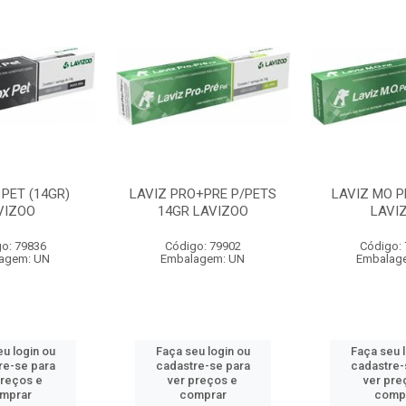
PET (14GR)
LAVIZ PRO+PRE P/PETS
LAVIZ MO P
VIZOO
14GR LAVIZOO
LAVI
o: 79836
Código: 79902
Código:
agem: UN
Embalagem: UN
Embalag
u login ou
Faça seu login ou
Faça seu 
re-se para
cadastre-se para
cadastre-
preços e
ver preços e
ver pre
mprar
comprar
comp