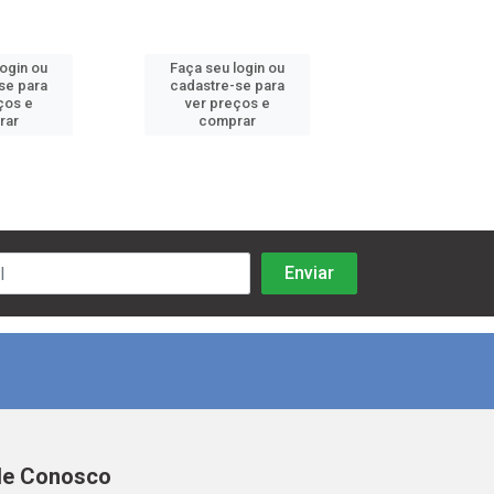
login ou
Faça seu login ou
Faça seu log
se para
cadastre-se para
cadastre-se 
ços e
ver preços e
ver preços
rar
comprar
comprar
le Conosco