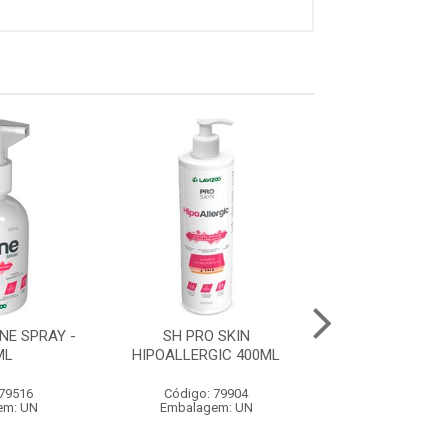
NE SPRAY -
SH PRO SKIN
HIDRA+ (40
ML
HIPOALLERGIC 400ML
 79516
Código: 79904
Código: 79
em: UN
Embalagem: UN
Embalagem: