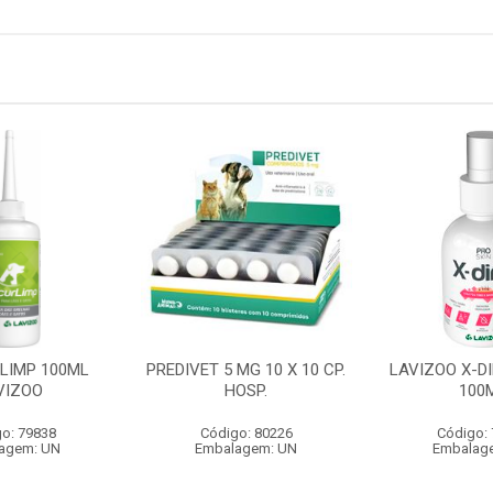
 LIMP 100ML
PREDIVET 5 MG 10 X 10 CP.
LAVIZOO X-DI
VIZOO
HOSP.
100
o: 79838
Código: 80226
Código:
agem: UN
Embalagem: UN
Embalag