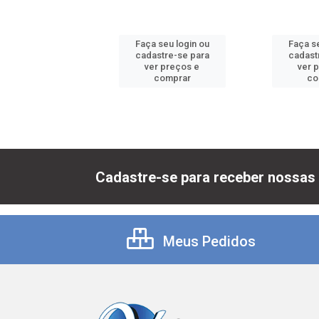
 seu login ou
Faça seu login ou
Faça se
astre-se para
cadastre-se para
cadast
er preços e
ver preços e
ver 
comprar
comprar
co
Cadastre-se para receber nossas 
Meus Pedidos