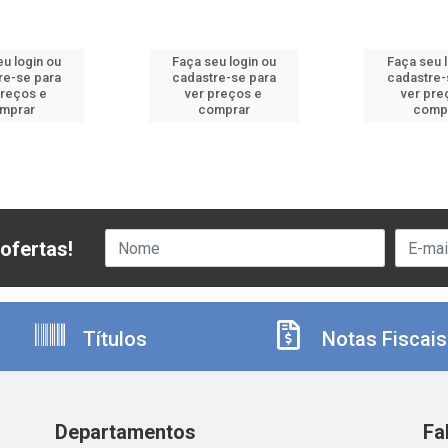
u login ou
Faça seu login ou
Faça seu 
re-se para
cadastre-se para
cadastre-
preços e
ver preços e
ver pre
mprar
comprar
comp
ofertas!
Títulos
Notas Fiscais
Departamentos
Fa