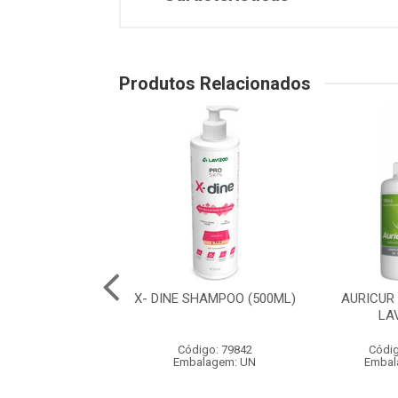
Produtos Relacionados
RA+ (400GR)
X- DINE SHAMPOO (500ML)
AURICUR
LA
digo: 79903
Código: 79842
Códig
balagem: UN
Embalagem: UN
Embal