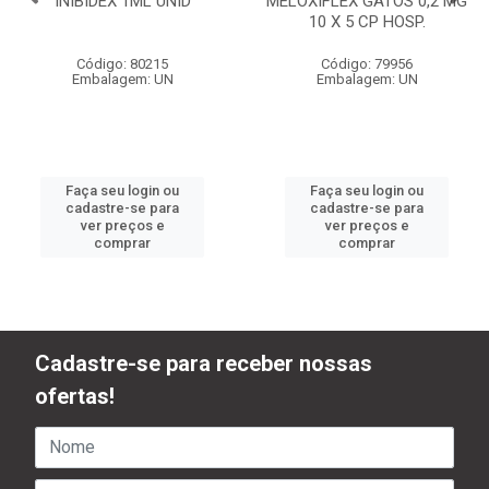
INIBIDEX 1ML UNID
MELOXIFLEX GATOS 0,2 MG
10 X 5 CP HOSP.
Código: 80215
Código: 79956
Embalagem: UN
Embalagem: UN
Faça seu login ou
Faça seu login ou
cadastre-se para
cadastre-se para
ver preços e
ver preços e
comprar
comprar
Cadastre-se para receber nossas
ofertas!