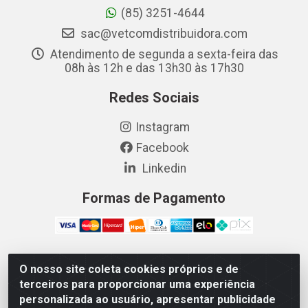
(85) 3251-4644
sac@vetcomdistribuidora.com
Atendimento de segunda a sexta-feira das
08h às 12h e das 13h30 às 17h30
Redes Sociais
Instagram
Facebook
Linkedin
Formas de Pagamento
O nosso site coleta cookies próprios e de
Vetcom Distribuidora de Rações LTDA - Rua Maximiano
terceiros para proporcionar uma experiência
Barreto, 1040 - Barroso, Fortaleza/CE - CEP 60.863-260
personalizada ao usuário, apresentar publicidade
- CNPJ 26.133.872/0001-11