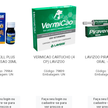
ILL PLUS
VERMICAO CARTUCHO (4
LAVIZOO PIR
SAO 20ML
CP) LAVIZOO
ORAL -
o: 79964
Código: 79839
Código:
agem: UN
Embalagem: UN
Embalag
u login ou
Faça seu login ou
Faça seu 
re-se para
cadastre-se para
cadastre-
preços e
ver preços e
ver pre