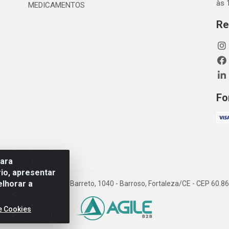
às 
MEDICAMENTOS
Re
Fo
para
io, apresentar
elhorar a
TDA - Rua Maximiano Barreto, 1040 - Barroso, Fortaleza/CE - CEP 60.
e Cookies