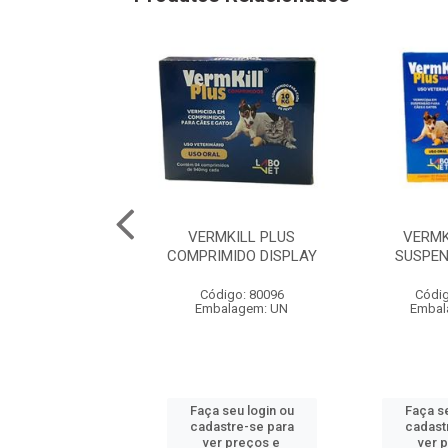
MIN PÓ - CAIXA
VERMKILL PLUS
VERMK
UNIDADES DE 20G
COMPRIMIDO DISPLAY
SUSPEN
digo: 76622
Código: 80096
Códig
balagem: UN
Embalagem: UN
Embal
 seu login ou
Faça seu login ou
Faça se
astre-se para
cadastre-se para
cadast
er preços e
ver preços e
ver 