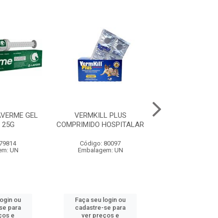
AVERME GEL
VERMKILL PLUS
PROVERMIN PÓ 
 25G
COMPRIMIDO HOSPITALAR
COM 50 UNIDADE
 79814
Código: 80097
Código: 76
em: UN
Embalagem: UN
Embalagem:
login ou
Faça seu login ou
Faça seu log
se para
cadastre-se para
cadastre-se 
ços e
ver preços e
ver preços