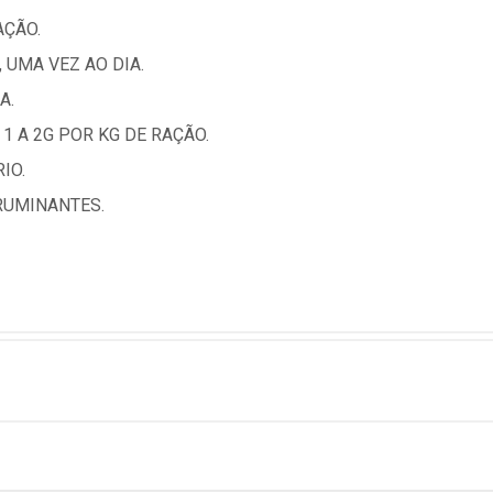
AÇÃO.
, UMA VEZ AO DIA.
A.
U 1 A 2G POR KG DE RAÇÃO.
IO.
RUMINANTES.