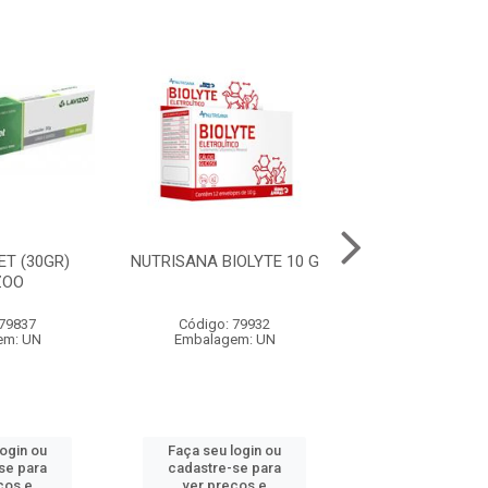
ET (30GR)
NUTRISANA BIOLYTE 10 G
NUTRISANA M
ZOO
30 COMPRIM
 79837
Código: 79932
Código: 79
em: UN
Embalagem: UN
Embalagem:
login ou
Faça seu login ou
Faça seu log
se para
cadastre-se para
cadastre-se 
ços e
ver preços e
ver preços