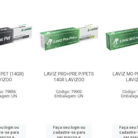
PET (14GR)
LAVIZ PRO+PRE P/PETS
LAVIZ MO P
VIZOO
14GR LAVIZOO
LAVI
o: 79836
Código: 79902
Código:
agem: UN
Embalagem: UN
Embalag
u login ou
Faça seu login ou
Faça seu 
re-se para
cadastre-se para
cadastre-
preços e
ver preços e
ver pre