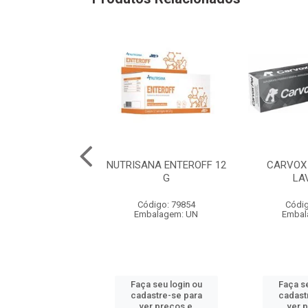
ANA MUNNOMAX
NUTRISANA ENTEROFF 12
CARVOX 
COMPRIMIDOS
G
LA
digo: 79858
Código: 79854
Códig
balagem: UN
Embalagem: UN
Embal
 seu login ou
Faça seu login ou
Faça se
astre-se para
cadastre-se para
cadast
er preços e
ver preços e
ver 