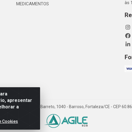
às 
MEDICAMENTOS
Re
Fo
para
io, apresentar
elhorar a
TDA - Rua Maximiano Barreto, 1040 - Barroso, Fortaleza/CE - CEP 60.
e Cookies