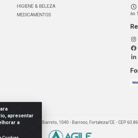
HIGIENE & BELEZA
às 
MEDICAMENTOS
Re
Fo
para
io, apresentar
elhorar a
TDA - Rua Maximiano Barreto, 1040 - Barroso, Fortaleza/CE - CEP 60.
e Cookies