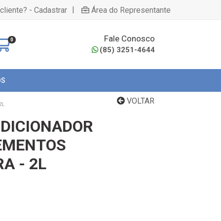
|
cliente? - Cadastrar
Área do Representante
Fale Conosco
0
(85) 3251-4644
OS
VOLTAR
2L
DICIONADOR
LEMENTOS
A - 2L