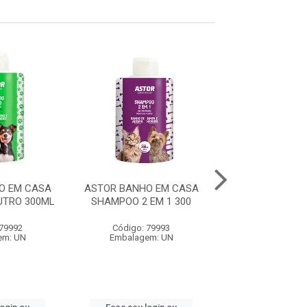
O EM CASA
ASTOR BANHO EM CASA
ASTOR BANHO 
TRO 300ML
SHAMPOO 2 EM 1 300
SHAMPOO FILH.
 79992
Código: 79993
Código: 79
em: UN
Embalagem: UN
Embalagem: