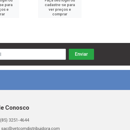
login ou
Faça seu login ou
Faça seu log
se para
cadastre-se para
cadastre-se 
ços e
ver preços e
ver preços
rar
comprar
comprar
le Conosco
(85) 3251-4644
sac@vetcomdistribuidora.com