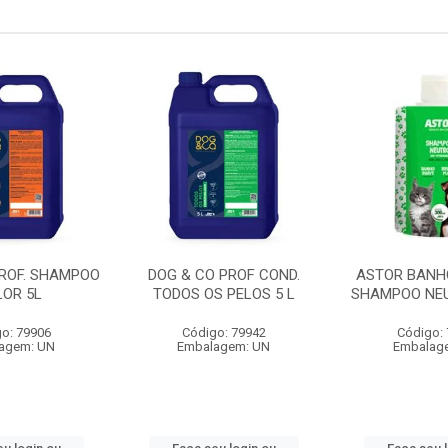
PROF. SHAMPOO
DOG & CO PROF COND.
ASTOR BANH
LOR 5L
TODOS OS PELOS 5 L
SHAMPOO NEU
o: 79906
Código: 79942
Código:
agem: UN
Embalagem: UN
Embalag