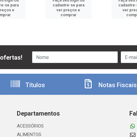
u login ou
Faça seu login ou
Faça seu 
re-se para
cadastre-se para
cadastre-
preços e
ver preços e
ver pre
mprar
comprar
comp
ofertas!
Títulos
Notas Fiscais
Departamentos
Fa
ACESSÓRIOS
ALIMENTOS