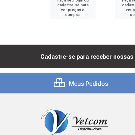
 seu login ou
Faça seu login ou
Faça se
astre-se para
cadastre-se para
cadast
er preços e
ver preços e
ver 
comprar
comprar
co
Cadastre-se para receber nossas 
Meus Pedidos