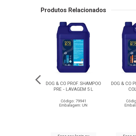
Produtos Relacionados
BANHO EM CASA
DOG & CO PROF. SHAMPOO
DOG & CO 
O FILH. 300 ML
PRE - LAVAGEM 5 L
CO
digo: 79957
Código: 79941
Códig
balagem: UN
Embalagem: UN
Embal