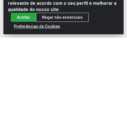
relevante de acordo com o seu perfil e melhorar a
qualidade do nosso site.
Aceitar
Negar não essenciais
Preferências de Cookies
GN GATO CAST SC PC
GUABI NATURAL CÃO
FD4X1,5KG BR
OBESO RAÇA MÉDIA E
GRANDE - 10,1KG
Código: 80178
Código: 80713
Embalagem: UN
Embalagem: UN
Faça seu login ou
Faça seu login ou
cadastre-se para
cadastre-se para
ver preços e
ver preços e
comprar
comprar