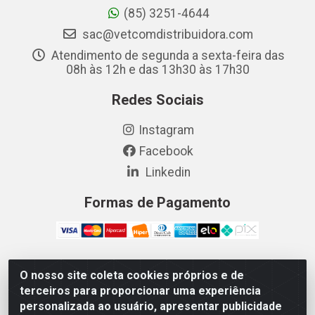
(85) 3251-4644
sac@vetcomdistribuidora.com
Atendimento de segunda a sexta-feira das
08h às 12h e das 13h30 às 17h30
Redes Sociais
Instagram
Facebook
Linkedin
Formas de Pagamento
O nosso site coleta cookies próprios e de
Vetcom Distribuidora de Rações LTDA - Rua Maximiano
terceiros para proporcionar uma experiência
Barreto, 1040 - Barroso, Fortaleza/CE - CEP 60.863-260
personalizada ao usuário, apresentar publicidade
- CNPJ 26.133.872/0001-11