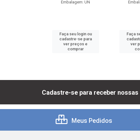
balagem: UN
Embalagem: UN
Embal
 seu login ou
Faça seu login ou
Faça se
astre-se para
cadastre-se para
cadast
er preços e
ver preços e
ver 
comprar
comprar
co
Cadastre-se para receber nossas 
Meus Pedidos