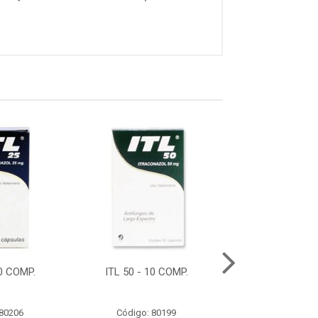
10 COMP.
ITL 50 - 10 COMP.
LAVIZOO CLENB
500ML
 80206
Código: 80199
Código: 79