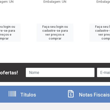
agem: UN
Embalagem: UN
Embalag
u login ou
Faça seu login ou
Faça seu 
re-se para
cadastre-se para
cadastre-
preços e
ver preços e
ver pre
mprar
comprar
comp
ofertas!
Títulos
Notas Fiscais