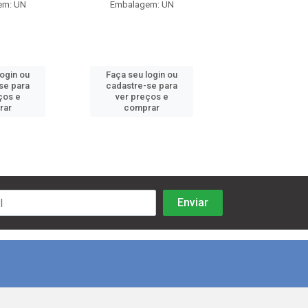
em: UN
Embalagem: UN
Embalagem:
login ou
Faça seu login ou
Faça seu log
se para
cadastre-se para
cadastre-se 
ços e
ver preços e
ver preços
rar
comprar
comprar