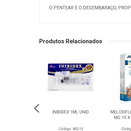
O PENTEAR E O DESEMBARAÇO, PROP
Produtos Relacionados
 CLENBUTEROL -
INIBIDEX 1ML UNID
MELOXIFL
500ML
MG 10 X
digo: 79813
Código: 80215
Códig