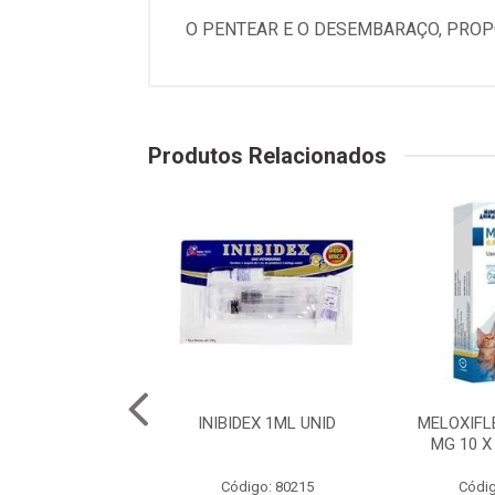
O PENTEAR E O DESEMBARAÇO, PROP
Produtos Relacionados
50 - 10 COMP.
INIBIDEX 1ML UNID
MELOXIFL
MG 10 X
digo: 80199
Código: 80215
Códig