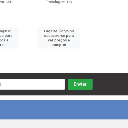
em: UN
Embalagem: UN
Embalagem:
login ou
Faça seu login ou
Faça seu log
se para
cadastre-se para
cadastre-se 
ços e
ver preços e
ver preços
rar
comprar
comprar