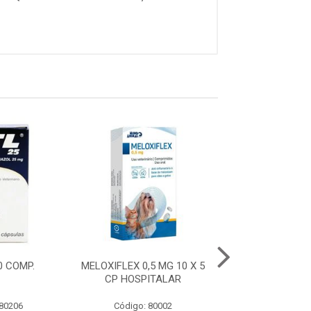
10 COMP.
MELOXIFLEX 0,5 MG 10 X 5
ITL 50 - 10 
CP HOSPITALAR
 80206
Código: 80002
Código: 80