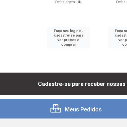
balagem: UN
Embalagem: UN
Embal
 seu login ou
Faça seu login ou
Faça se
astre-se para
cadastre-se para
cadast
er preços e
ver preços e
ver 
comprar
comprar
co
Cadastre-se para receber nossas 
Meus Pedidos