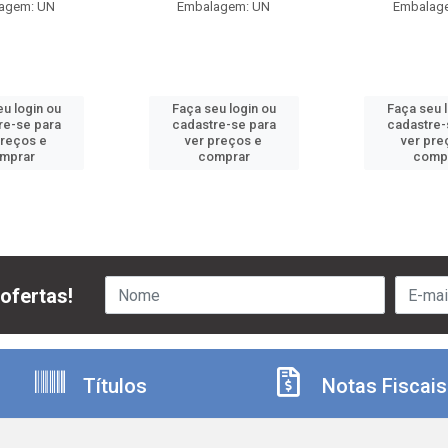
agem: UN
Embalagem: UN
Embalag
u login ou
Faça seu login ou
Faça seu 
re-se para
cadastre-se para
cadastre-
preços e
ver preços e
ver pre
mprar
comprar
comp
ofertas!
Títulos
Notas Fiscais