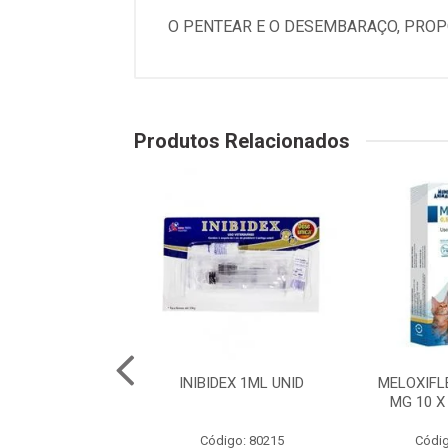
O PENTEAR E O DESEMBARAÇO, PROP
Produtos Relacionados
50 - 10 COMP.
INIBIDEX 1ML UNID
MELOXIFL
MG 10 X
digo: 80199
Código: 80215
Códig