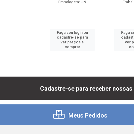
balagem: UN
Embalagem: UN
Embal
 seu login ou
Faça seu login ou
Faça se
astre-se para
cadastre-se para
cadast
er preços e
ver preços e
ver 
comprar
comprar
co
Cadastre-se para receber nossas 
Meus Pedidos