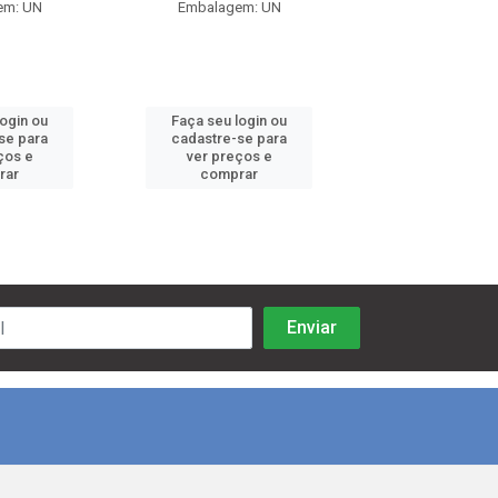
em: UN
Embalagem: UN
Embalagem:
login ou
Faça seu login ou
Faça seu log
se para
cadastre-se para
cadastre-se 
ços e
ver preços e
ver preços
rar
comprar
comprar