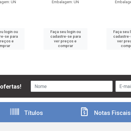
agem: UN
Embalagem: UN
Embalag
u login ou
Faça seu login ou
Faça seu 
re-se para
cadastre-se para
cadastre-
preços e
ver preços e
ver pre
mprar
comprar
comp
ofertas!
Títulos
Notas Fiscais