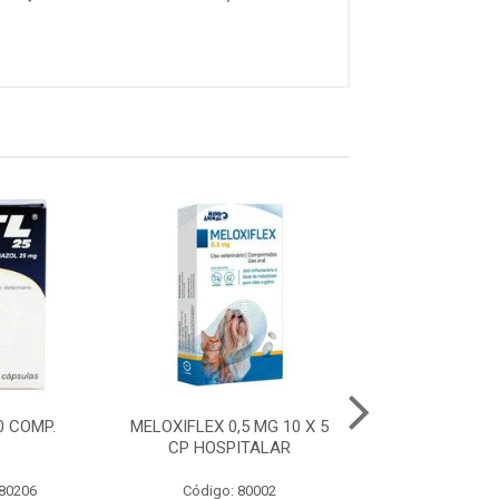
10 COMP.
MELOXIFLEX 0,5 MG 10 X 5
ITL 50 - 10 
CP HOSPITALAR
 80206
Código: 80002
Código: 80